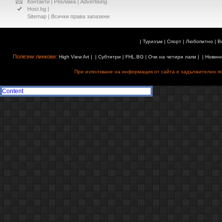
Контакти
|
Реклама
|
Advertising
Host.bg
|
Sitemap
| Всички права запазени
|
Туризъм
|
Спорт
|
Любопитно
|
В
Полезни линкове:
High View Art
| |
Субтитри
|
FHL.BG
|
Очи на четири лапи
| |
Новин
При използване на информация от сайта е задължително поз
Content