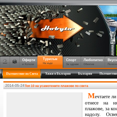
Туризъм
Оферти
Спорт
Любопитно
Вкус
На къде
и Хотели
За здраве
Обектив
Полезн
Пътешествие по Света
Хижи в България
България
Пътешестви
2014-05-24
Топ 10 на усамотените плажове по света
М
ечтаете ли
отнесе на н
плажове, за ко
надолу. Осв