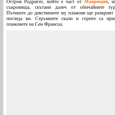
Остров Родригес, който е част от
Мавриций
, 
съкровища, скътани далеч от обичайните тур
Пътеките до девствените му плажове ще разкрият 
погледа ви. Стръмните скали и горите са при
плажовете на Сен Франсоа.