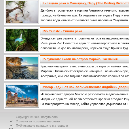
Кипящата река в Маянтуаку, Перу (The Boiling River of
Дълбоко в тропическите гори на Амазония тече мистериозна
гореща, че буквално ври. Тя отдавна е легенда в Перу и ме
топлата вода излиза от гигантска змия наречена Уакумама
водите.
Rio Celeste - Синята река
Виеща се през зелената тропическа гора на национален парк
Рика, река Рио Селесте е една от най-невероятните в света
сливането на две по-малки реки, наречен Соур Крийк и Гуд
на двете напълно прозрачни реки се срещат, се образува п
Рисуваните скали на остров Марайа, Тасмания
Красиво нашарените пясъчни скали са едни от най-популяр
Марайа. Планинският остров се намира в Тасманово море,
Австралия, и много години е бил наказателна колония за к
престъпления срещу френските колонизатори.
Мисор - един от най-величествените индийски дворц
Историческият дворец Мисор е разположен в едноименния 
Индия и е една от най-величествените кралски сгради в И
на махараджата на Мисор, който управлява държавата от 13
Copyright © 2009 hobyto.com
Условия за ползване на сайта
Публикуване на вашите материали