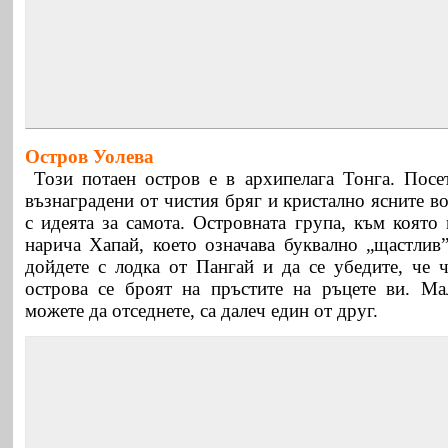
Остров Уолева
Този потаен остров е в архипелага Тонга. Посе
възнаградени от чистия бряг и кристално ясните во
с идеята за самота. Островната група, към която
нарича Хапай, което означава буквално „щастлив
дойдете с лодка от Пангай и да се убедите, че 
острова се броят на пръстите на ръцете ви. Ма
можете да отседнете, са далеч един от друг.