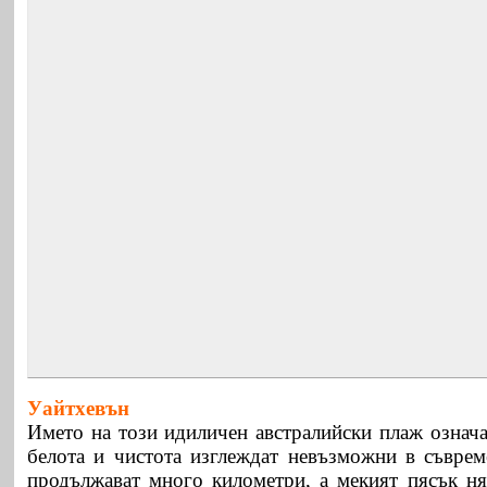
Уайтхевън
Името на този идиличен австралийски плаж означа
белота и чистота изглеждат невъзможни в съврем
продължават много километри, а мекият пясък ня