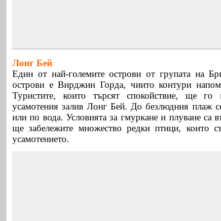
Лонг Бей
Един от най-големите острови от групата на Бр
острови е Вирджин Горда, чиито контури напом
Туристите, които търсят спокойствие, ще го
усамотения залив Лонг Бей. До безлюдния плаж се
или по вода. Условията за гмуркане и плуване са в
ще забележите множество редки птици, които с
усамотението.