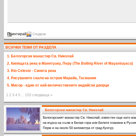
Принтирай
Сподели
ВСИЧКИ ТЕМИ ОТ РАЗДЕЛА
1. Белогорски манастир Св. Николай
2. Кипящата река в Маянтуаку, Перу (The Boiling River of Mayantuyacu)
3. Rio Celeste - Синята река
4. Рисуваните скали на остров Марайа, Тасмания
5. Мисор - един от най-величествените индийски дворци
1 2 3 4 5 ... 103 следваща »
Белогорски манастир Св. Николай
Белогорският манастир Св. Николай, известен още като ма
на върха на хълм в Белая гора или Белите планини в Русия,
Перм и на около 50 километра от град Кунгур.