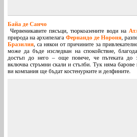
Байа де Санчо
Червеникавите пясъци, тюркоазените води на
Ат
природа на архипелага
Фернандо де Нороня
, раз
Бразилия
, са някои от причините за привлекателн
може да бъде изследван на спокойствие, благод
достъп до него – още повече, че пътеката до 
включва стръмни скали и стълби. Тук няма барове 
ви компания ще бъдат костенурките и делфините.