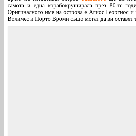
самота и една корабокруширала през 80-те год
Оригиналното име на острова е Агиос Георгиос и 
Волимес и Порто Вроми също могат да ви оставят 