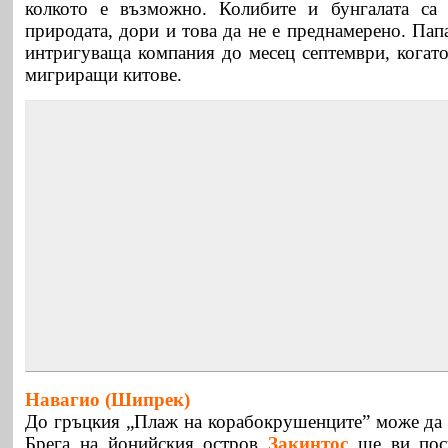
колкото е възможно. Колибите и бунгалата са
природата, дори и това да не е преднамерено. Пап
интригуваща компания до месец септември, когато
мигриращи китове.
Навагио (Шипрек)
До гръцкия „Плаж на корабокрушенците” може да с
Брега на йонийския остров
Закинтос
ще ви поср