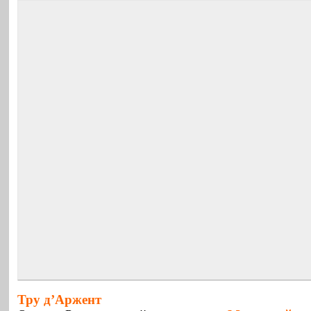
Тру д’Аржент