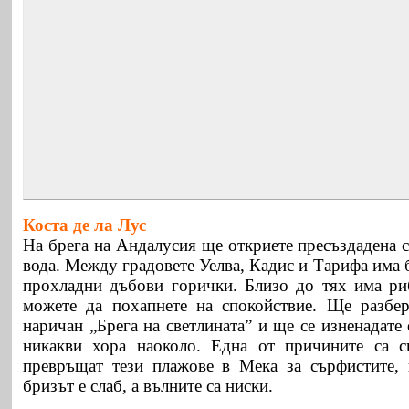
Коста де ла Лус
На брега на Андалусия ще откриете пресъздадена с
вода. Между градовете Уелва, Кадис и Тарифа има 
прохладни дъбови горички. Близо до тях има ри
можете да похапнете на спокойствие. Ще разбер
наричан „Брега на светлината” и ще се изненадате 
никакви хора наоколо. Една от причините са си
превръщат тези плажове в Мека за сърфистите, 
бризът е слаб, а вълните са ниски.