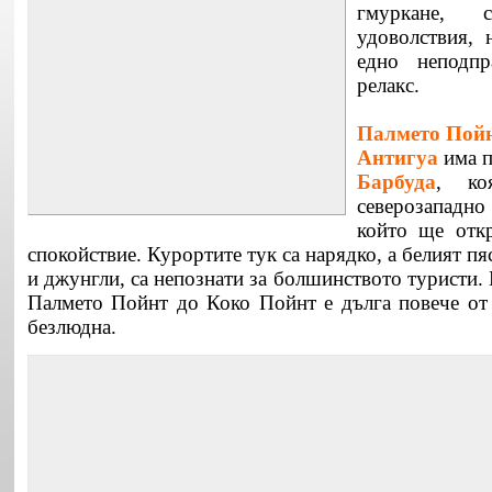
гмуркане,
удоволствия, 
едно неподпр
релакс.
Палмето Пой
Антигуа
има п
Барбуда
, к
северозападно 
който ще откр
спокойствие. Курортите тук са нарядко, а белият п
и джунгли, са непознати за болшинството туристи.
Палмето Пойнт до Коко Пойнт е дълга повече от
безлюдна.