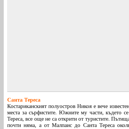
Санта Тереса
Костариканският полуостров Никоя е вече известен
места за сърфистите. Южните му части, където се
Тереса, все още не са открити от туристите. Пътища
почти няма, а от Малпаис до Санта Тереса околн