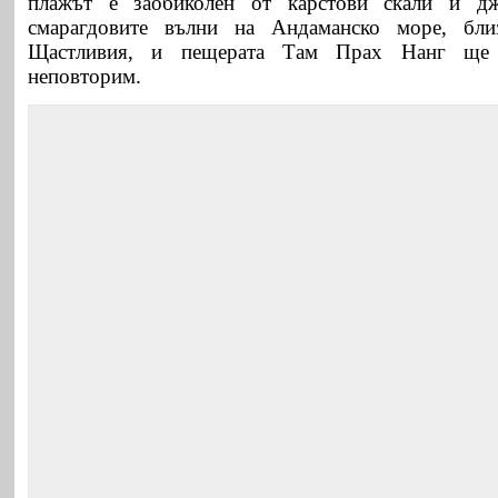
плажът е заобиколен от карстови скали и дж
смарагдовите вълни на Андаманско море, бли
Щастливия, и пещерата Там Прах Нанг ще 
неповторим.