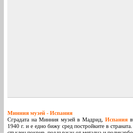
Минния музей -
Испания
Сградата на Минния музей в Мадрид,
Испания
в
1940 г. и е едно бижу сред постройките в страната
стъклен покрив, поддържан от метална и поликарб