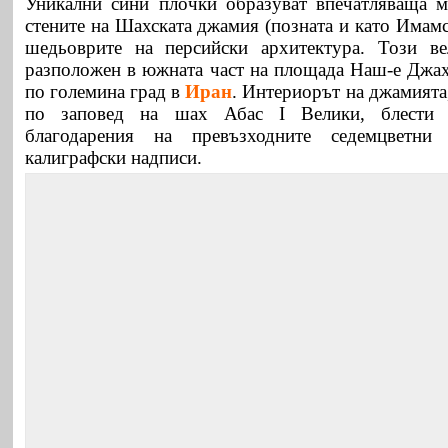
Уникални сини плочки образуват впечатляваща м
стените на Шахската джамия (позната и като Имамс
шедьоврите на персийски архитектура. Този ве
разположен в южната част на площада Наш-е Джах
по големина град в
Иран
. Интериорът на джамията,
по заповед на шах Абас І Велики, блести 
благодарения на превъзходните седемцветн
калиграфски надписи.