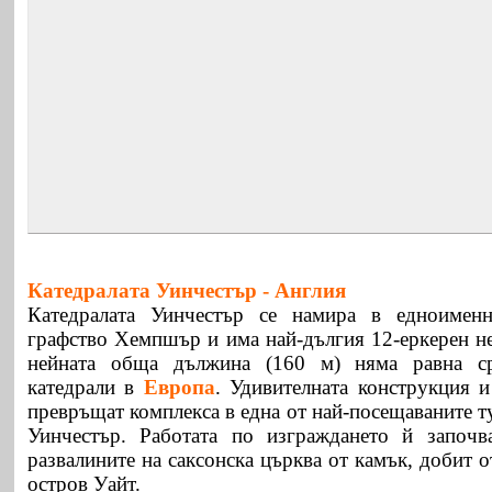
Катедралата Уинчестър -
Англия
Катедралата Уинчестър се намира в едноимен
графство Хемпшър и има най-дългия 12-еркерен неф
нейната обща дължина (160 м) няма равна ср
катедрали в
Европа
. Удивителната конструкция 
превръщат комплекса в една от най-посещаваните т
Уинчестър. Работата по изграждането й започв
развалините на саксонска църква от камък, добит о
остров Уайт.