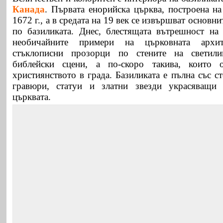
Канада
. Първата енорийска църква, построена на
1672 г., а в средата на 19 век се извършват основн
по базиликата. Днес, блестящата вътрешност на
необичайните примери на църковната архит
стъклописни прозорци по стените на светили
библейски сцени, а по-скоро такива, които 
християнството в града. Базиликата е пълна със 
гравюри, статуи и златни звезди украсяващи
църквата.