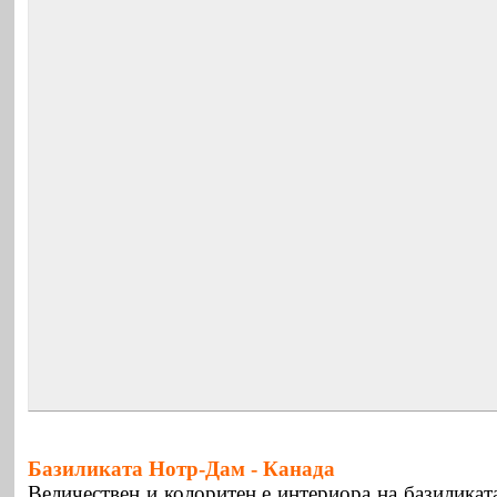
Базиликата Нотр-Дам -
Канада
Величествен и колоритен е интериора на базилика