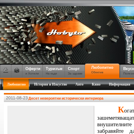
Любопитно
Оферти
Туризъм
Спорт
Вкус
Обектив
и Хотели
На къде
За здраве
Полезн
Любопитно
История и Изкуство
Авто
Кино
Информация
2011-08-23
Десет невероятни исторически интериора
К
ога
зашеметяващ
внушителните 
забравяйте 