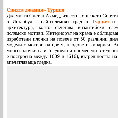
Синята джамия -
Турция
Джамията Султан Ахмед, известна още като Синята
в Истанбул - най-големият град в
Турция
и е
архитектура, която съчетава византийски ел
ислямски мотиви. Интериорът на храма е облицова
изработени плочки на повече от 50 различни диз
модели с мотиви на цветя, плодове и кипариси. В
много плочки са избледнели и променени в течение
е построена между 1609 и 1616), вътрешността на
впечатляваща гледка.