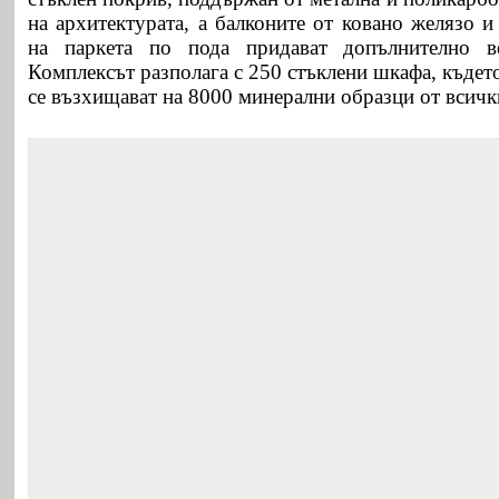
на архитектурата, а балконите от ковано желязо 
на паркета по пода придават допълнително в
Комплексът разполага с 250 стъклени шкафа, където
се възхищават на 8000 минерални образци от всичк