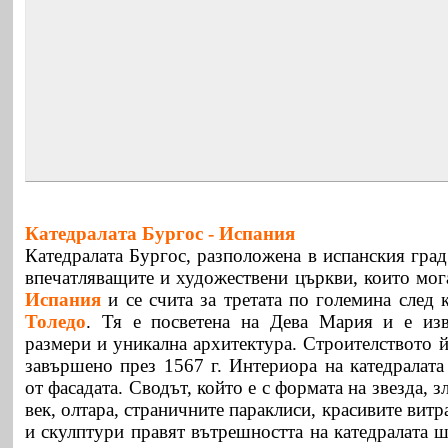
Катедралата Бургос -
Испания
Катедралата Бургос, разположена в испанския град 
впечатляващите и художествени църкви, които мог
Испания
и се счита за третата по големина след 
Толедо
. Тя е посветена на Дева Мария и е изв
размери и уникална архитектура. Строителството й
завършено през 1567 г. Интериора на катедралата
от фасадата. Сводът, който е с формата на звезда, 
век, олтара, страничните параклиси, красивите вит
и скулптури правят вътрешността на катедралата 