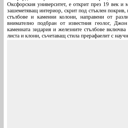
Оксфорския университет, е открит през 19 век и 
зашеметяващ интериор, скрит под стъклен покрив,
стълбове и каменни колони, направени от разли
внимателно подбран от известния геолог, Джон
каменната зидария и железните стълбове включва
листа и клони, съчетаващ стила прерафаелит с научн