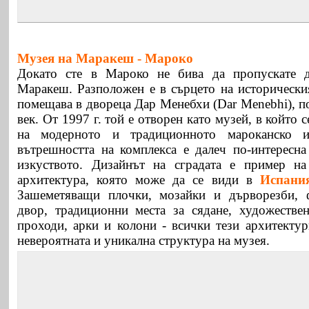
Музея на Маракеш -
Мароко
Докато сте в Мароко не бива да пропускате 
Маракеш. Разположен е в сърцето на историческия
помещава в двореца Дар Менебхи (Dar Menebhi), по
век. От 1997 г. той е отворен като музей, в който 
на модерното и традиционното мароканско и
вътрешността на комплекса е далеч по-интересна
изкуството. Дизайнът на сградата е пример на 
архитектура, която може да се види в
Испани
Зашеметяващи плочки, мозайки и дърворезби, 
двор, традиционни места за сядане, художестве
проходи, арки и колони - всички тези архитекту
невероятната и уникална структура на музея.