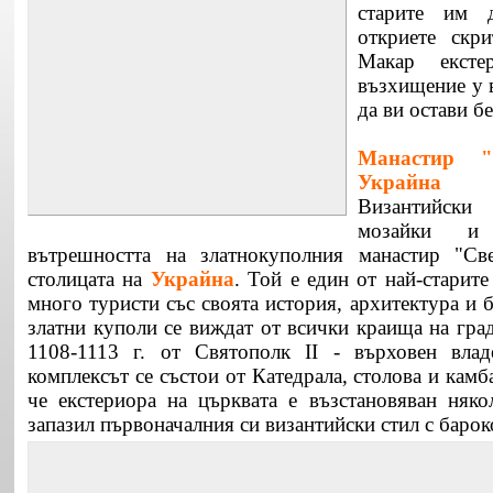
старите им 
откриете скри
Макар екст
възхищение у 
да ви остави б
Манастир 
Украйна
Византийски
мозайки и 
вътрешността на златнокуполния манастир "С
столицата на
Украйна
. Той е един от най-старит
много туристи със своята история, архитектура и б
златни куполи се виждат от всички краища на гра
1108-1113 г. от Святополк II - върховен влад
комплексът се състои от Катедрала, столова и камб
че екстериора на църквата е възстановяван няко
запазил първоначалния си византийски стил с баро