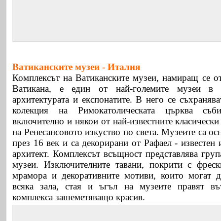
Ватиканските музеи -
Италия
Комплексът на Ватиканските музеи, намиращ се от
Ватикана, е един от най-големите музеи в 
архитектурата и експонатите. В него се съхраняв
колекция на Римокатолическата църква съби
включително и някои от най-известните класическ
на Ренесансовото изкуство по света. Музеите са ос
през 16 век и са декорирани от Рафаел - известен
архитект. Комплексът всъщност представлява груп
музеи. Изключителните тавани, покрити с фреск
мрамора и декоративните мотиви, които могат д
всяка зала, стая и ъгъл на музеите правят в
комплекса зашеметяващо красив.