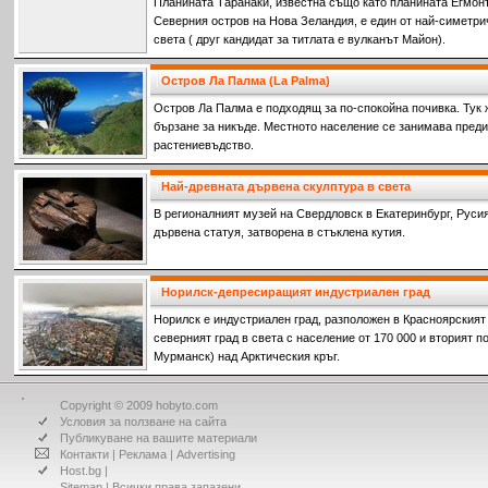
Планината Таранаки, известна също като планината Егмонт,
Северния остров на Нова Зеландия, е един от най-симетри
света ( друг кандидат за титлата е вулканът Майон).
Остров Ла Палма (La Palma)
Остров Ла Палма е подходящ за по-спокойна почивка. Тук 
бързане за никъде. Местното население се занимава пред
растениевъдство.
Най-древната дървена скулптура в света
В pегионалният музей на Свердловск в Екатеринбург, Руси
дървена статуя, затворена в стъклена кутия.
Норилск-депресиращият индустриален град
Норилск е индустриален град, разположен в Красноярският к
северният град в света с население от 170 000 и вторият п
Мурманск) над Арктическия кръг.
Copyright © 2009 hobyto.com
Условия за ползване на сайта
Публикуване на вашите материали
Контакти
|
Реклама
|
Advertising
Host.bg
|
Sitemap
| Всички права запазени