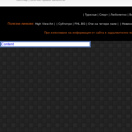
|
Туризъм
|
Спорт
|
Любопитно
|
В
Полезни линкове:
High View Art
| |
Субтитри
|
FHL.BG
|
Очи на четири лапи
| |
Новин
При използване на информация от сайта е задължително поз
Content