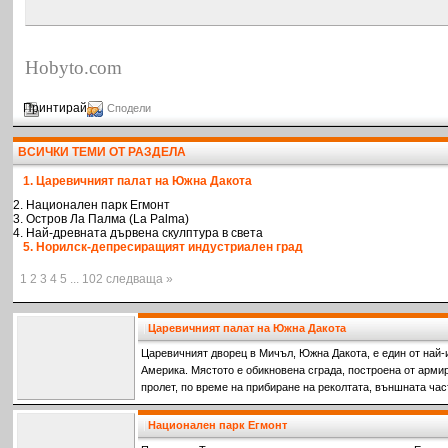
Hobyto.com
Принтирай
Сподели
ВСИЧКИ ТЕМИ ОТ РАЗДЕЛА
1. Царевичният палат на Южна Дакота
2. Национален парк Егмонт
3. Остров Ла Палма (La Palma)
4. Най-древната дървена скулптура в света
5. Норилск-депресиращият индустриален град
1 2 3 4 5 ... 102 следваща »
Царевичният палат на Южна Дакота
Царевичният дворец в Мичъл, Южна Дакота, е един от най-
Америка. Мястото е обикновена сграда, построена от армир
пролет, по време на прибиране на реколтата, външната час
Национален парк Егмонт