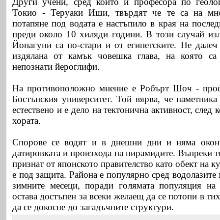
Други учени, сред които и професора по геолог
Токио - Теруаки Иши, твърдят че те са на мн
потапяне под водата е настъпило в края на послед
преди около 10 хиляди години. В този случай изл
Йонагуни са по-стари и от египетските. Не далеч
издялана от камък човешка глава, на която са
непознати йероглифи.
На противоположно мнение е Робърт Шоч - проф
Бостънския университет. Той вярва, че паметник
естествено и е дело на тектонична активност, след
хората.
Спорове се водят и в днешни дни и няма окон
датировката и произхода на пирамидите. Въпреки т
признат от японското правителство като обект на к
е под защита. Района е популярно сред водолазите 
зимните месеци, поради голямата популяция на 
остава достъпен за всеки желаещ да се потопи в ти
да се докосне до загадъчните структури.