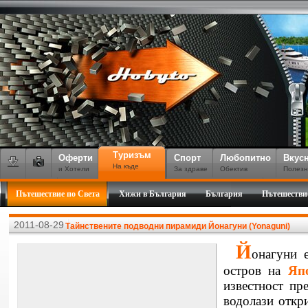
Туризъм
Оферти
Спорт
Любопитно
Вкус
На къде
и Хотели
За здраве
Обектив
Полезн
Пътешествие по Света
Хижи в България
България
Пътешестви
2011-08-29
Тайнствените подводни пирамиди Йонагуни (Yonaguni)
Й
онагуни е
остров на
Яп
известност пр
водолази откр