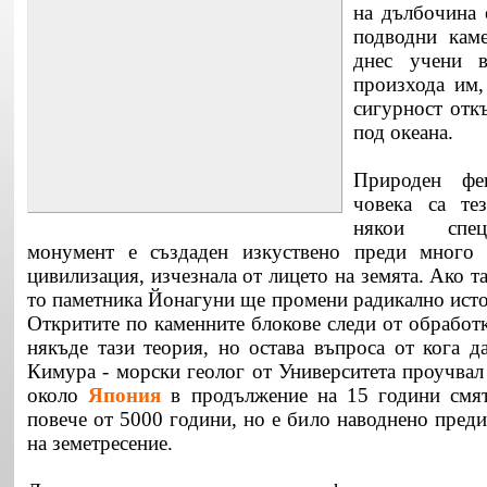
на дълбочина 
подводни кам
днес учени в
произхода им,
сигурност откъ
под океана.
Природен фе
човека са те
някои спец
монумент е създаден изкуствено преди много 
цивилизация, изчезнала от лицето на земята. Ако т
то паметника Йонагуни ще промени радикално исто
Откритите по каменните блокове следи от обработк
някъде тази теория, но остава въпроса от кога д
Кимура - морски геолог от Университета проучвал
около
Япония
в продължение на 15 години смят
повече от 5000 години, но е било наводнено пред
на земетресение.