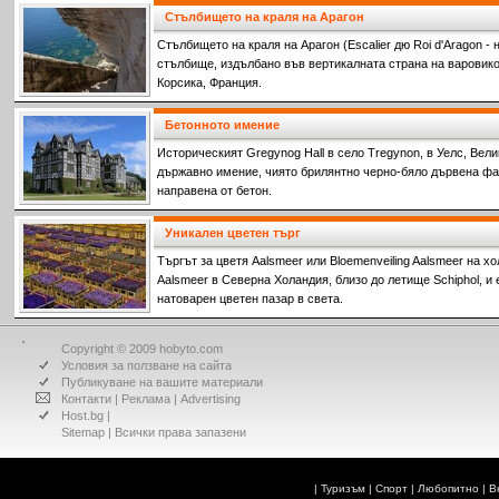
градини. Кой ги е прокопал и с каква цел – това все още е
Стълбището на краля на Арагон
е изкуството, с което са украсени стените и тавана на таз
Стълбището на краля на Арагон (Escalier дю Roi d'Aragon -
стълбище, издълбано във вертикалната страна на варовик
Корсика, Франция.
Бетонното имение
Историческият Gregynog Hall в село Tregynon, в Уелс, Вел
държавно имение, чиято брилянтно черно-бяло дървена фа
направена от бетон.
Уникален цветен търг
Търгът за цветя Aalsmeer или Bloemenveiling Aalsmeer на х
Aalsmeer в Северна Холандия, близо до летище Schiphol, и 
натоварен цветен пазар в света.
Copyright © 2009 hobyto.com
Условия за ползване на сайта
Публикуване на вашите материали
Контакти
|
Реклама
|
Advertising
Host.bg
|
Sitemap
| Всички права запазени
|
Туризъм
|
Спорт
|
Любопитно
|
В