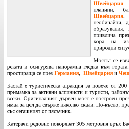
Швейцария
в
планини, б
Швейцария
. 
необичайни, д
образувания, 
привлича през
хора на изк
природни енту
Мостът се изв
реката и осигурява панорамна гледка към гората.
простираща се през
Германия
,
Швейцария
и
Чеш
Бастай е туристическа атракция за повече от 200
примамка за активни алпинисти и туристи, районъ
всеки. Оригиналният дървен мост е построен през
имал за цел да свърже няколко скали. По-късно, пре
със сегашният от пясъчник.
Катерачи редовно покоряват 305 метровия връх Ба