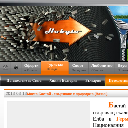
Туризъм
Оферти
Спорт
Любопитно
Вкус
На къде
и Хотели
За здраве
Обектив
Полезн
Пътешествие по Света
Хижи в България
България
Пътешестви
2013-03-13
Моста Бастай - свързване с природата (Bastei)
Б
астай
свързващ скали
Елба в
Гер
Национални