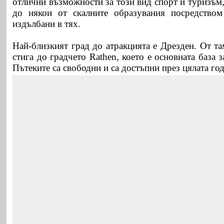
отлични възможности за този вид спорт и туризъм
до някои от скалните образувания посредством
издълбани в тях.
Най-близкият град до атракцията е Дрезден. От та
стига до градчето Rathen, което е основната база 
Пътеките са свободни и са достъпни през цялата г