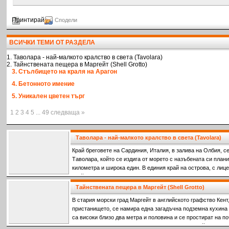
Принтирай
Сподели
ВСИЧКИ ТЕМИ ОТ РАЗДЕЛА
1. Таволара - най-малкото кралство в света (Tavolara)
2. Тайнствената пещера в Маргейт (Shell Grotto)
3. Стълбището на краля на Арагон
4. Бетонното имение
5. Уникален цветен търг
1 2 3 4 5 ... 49 следваща »
Таволара - най-малкото кралство в света (Tavolara)
Край бреговете на Сардиния, Италия, в залива на Олбия, с
Tаволара, който се издига от морето с назъбената си плани
километра и широка един. В единия край на острова, с лиц
крайбрежие, планинските склонове се спускат надолу, за д
дълъг, пясъчен плаж. Той е единствената обитаема част на
Тайнствената пещера в Маргейт (Shell Grotto)
наследниците на Джузепе Бертолеоне са живели през после
В стария морски град Маргейт в английското графство Кент,
пристанището, се намира една загадъчна подземна кухина 
са високи близо два метра и половина и се простират на п
повърхността, която изглежда като типичен английски ква