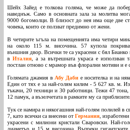
Шейх Зайед е толкова голяма, че може да побе
наведнъж. Само в основната зала за молитва мога
9000 богомолци. В близост до нея има още две ст
човека, които се ползват предимно от жени.
В четирите ъгъла на помещенията има четири мина
на около 115 м. височина. 57 купола покрива
външния двор. Всички те са украсени с бял Бианко
в
Италия
, а за вътрешната украса е използван 
постлан отново с мрамор във флорални мотиви и е с
Голямата джамия в
Абу Даби
е носителка и на няк
Един от тях е за най-голям килим - 5 627 кв. м. И
тъкачи, 20 техници и 30 работници. Тежи 47 тона, 
12 памук, а възелчетата в рамките му са приблизи
Тук се намира и някогашния най-голям полилей в с
7, като всички са внесени от
Германия
, изработени
украсени с милиони кристали Сваровски. Най-гол
диаметър и 15 м височина. Въпреки гигантските