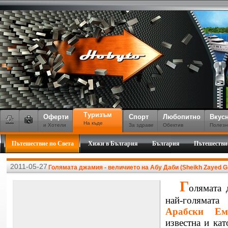
Туризъм
Оферти
Спорт
Любопитно
Вкус
На къде
и Хотели
За здраве
Обектив
Полезн
Пътешествие по Света
Хижи в България
България
Пътешестви
2011-05-27
Голямата джамия - величието на Абу Даби (Sheikh Zayed G
Г
олямата
най-голя
Aрабски Eм
известна и ка