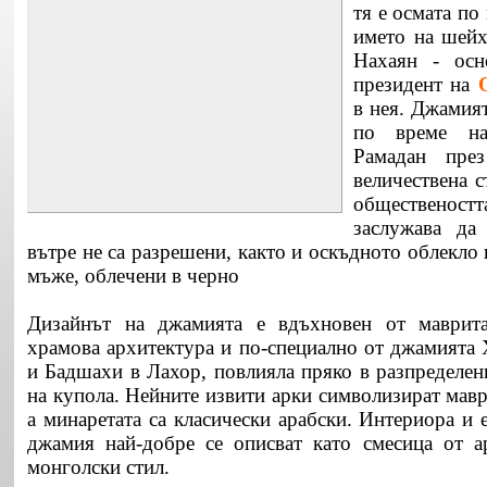
тя е осмата по
името на шейх
Нахаян - осн
президент на
в нея. Джамия
по време на
Рамадан пре
величествена с
общественос
заслужава да
вътре не са разрешени, както и оскъдното облекло 
мъже, облечени в черно
Дизайнът на джамията е вдъхновен от маврита
храмова архитектура и по-специално от джамията 
и Бадшахи в Лахор, повлияла пряко в разпределен
на купола. Нейните извити арки символизират мавр
а минаретата са класически арабски. Интериора и 
джамия най-добре се описват като смесица от а
монголски стил.