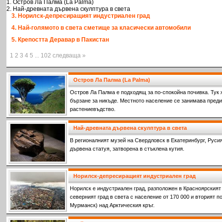
1. Остров Ла Палма (La Palma)
2. Най-древната дървена скулптура в света
3. Норилск-депресиращият индустриален град
4. Най-голямото в света сметище за класически автомобили
5. Крепостта Деравар в Пакистан
1 2 3 4 5 ... 102 следваща »
Остров Ла Палма (La Palma)
Остров Ла Палма е подходящ за по-спокойна почивка. Тук 
бързане за никъде. Местното население се занимава пред
растениевъдство.
Най-древната дървена скулптура в света
В pегионалният музей на Свердловск в Екатеринбург, Руси
дървена статуя, затворена в стъклена кутия.
Норилск-депресиращият индустриален град
Норилск е индустриален град, разположен в Красноярският к
северният град в света с население от 170 000 и вторият п
Мурманск) над Арктическия кръг.