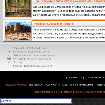
Най-голямото в света сметище за класически автомо
Ако шофирате 50 мили северно от Атланта, в американски
международен път 75, и след това завиете надясно по път 4
ще стигнете до място в гората пълно със стари, ръждясали
Крепостта Деравар в Пакистан
Те се извисяват на 30 метра, а общата им обиколка е 1500 
пустинята Холистан, а още по-голям интерес предизвиква 
туристи, но и голяма част от пакистанците не знаят за ней
Copyright © 2009 hobyto.com
Условия за ползване на сайта
Публикуване на вашите материали
Контакти
|
Реклама
|
Advertising
Host.bg
|
Sitemap
| Всички права запазени
|
Туризъм
|
Спорт
|
Любопитно
|
В
Полезни линкове:
High View Art
| |
Субтитри
|
FHL.BG
|
Очи на четири лапи
| |
Новин
При използване на информация от сайта е задължително поз
Content