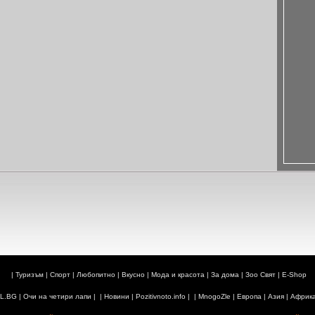
|
Туризъм
|
Спорт
|
Любопитно
|
Вкусно
|
Мода и красота
|
За дома
|
Зоо Свят
|
E-Shop
L.BG
|
Очи на четири лапи
| |
Новини
|
Pozitivnoto.info
| |
MnogoZle
|
Европа
|
Азия
|
Африк