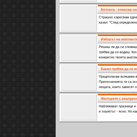
Ботокса - еликсир н
Страшно харесвам една
казал: "След определена
Изборът на импланти
Решиш ли да си сложиш 
трябва да се водиш. Ког
конкретно твоята анато
бъди подготвен
Какво трябва да се з
Предполагам всякакви въ
Притесненията ти са о
нещата, които зависят о
Другото - о
Филърите с хиалурон
Наближават празници и 
и тоалетът - ясно. Но к