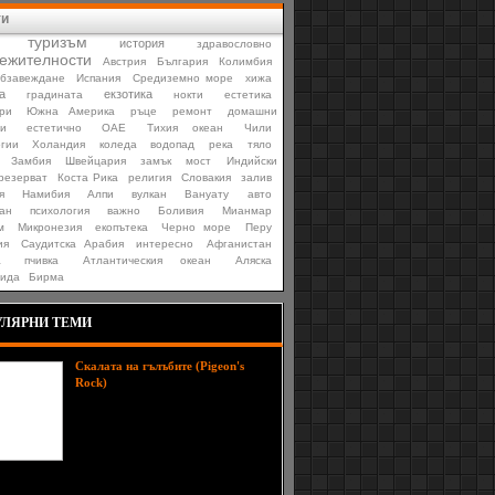
ти
туризъм
история
здравословно
ежителности
Австрия
България
Колимбия
бзавеждане
Испания
Средиземно море
хижа
а
екзотика
градината
нокти
естетика
ри
Южна Америка
ръце
ремонт
домашни
и
естетично
ОАЕ
Тихия океан
Чили
гии
Холандия
коледа
водопад
река
тяло
Замбия
Швейцария
замък
мост
Индийски
резерват
Коста Рика
религия
Словакия
залив
я
Намибия
Алпи
вулкан
Вануату
авто
ан
психология
важно
Боливия
Мианмар
м
Микронезия
екопътека
Черно море
Перу
ия
Саудитска Арабия
интересно
Афганистан
а
пчивка
Атлантическия океан
Аляска
тида
Бирма
ЛЯРНИ ТЕМИ
Скалата на гълъбите (Pigeon's
Столицата на Ливан –
Rock)
Бейрут, е красиво разположена на
Средиземноморското крайбрежие
(Mediterranean sea) на страната.
Макар и историческите
превратности да отреждат нелека
на Бейрут, днес ливанската столица е едно