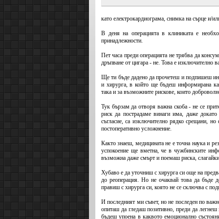
като електрокардиограма, снимка на сърце и/ил
В деня на операцията в клиниката е необхо
принадлежности.
Пет часа преди операцията не трябва да консу
дръпване от цигара - не. Това е изключително 
Ще ти бъде дадено да прочетеш и подпишеш ин
и хирурга, в който ще бъдеш информирана как
така и за възможните рискове, които добровол
Тук бързам да отворя важна скоба - не се при
риск да пострадаме винаги има, даже докато
съгласие, са изключително рядко срещани, но 
постоперативно усложнение.
Както знаеш, медицината не е точна наука и ре
успокоение ще вметна, че в чужбинските инфо
възможна даже смърт и поемаш риска, слагайки
Хубаво е да уточниш с хирурга си още на предва
до реоперация. Но не очаквай това да бъде 
правиш с хирурга си, която не се сключва с подп
И последният ми съвет, но не последен по важн
опиташ да гледаш позитивно, преди да легнеш 
бъдеш упоена в каквото емоционално състояни