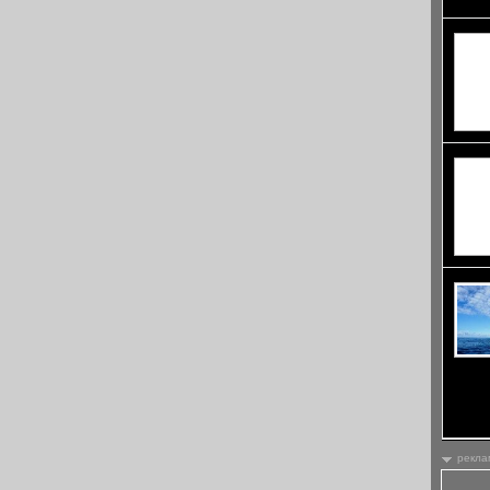
Корнуо
превръ
една с
рекорд
рекла