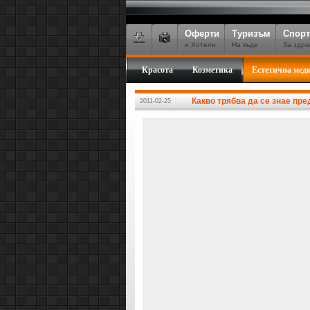
Оферти
Туризъм
Спорт
и Хотели
На къде
За здра
Красота
Козметика
Естетична мед
Какво трябва да се знае пр
2011-02-25