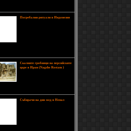
ще влязат във Великолепната седморка и те вече
естни.
Погребални ритуали в Индонезия
Живописният планински район на
South Sulawesi, в Индонезия, е
дом на една етническа група,
наречена Toraja. Голям брой от
членовете му живеят в
протектората на Tana Toraja или
ата на Toraja' в центъра на остров Сулавеси, на
 северно от Макасар
Скалните гробници на персийските
На
царе в Иран (Nagshe Rostam )
няколко километра от Шираз,
Иран, се намира едно място, което
е пряко свързано с великите
ии на Ахеменидите и Сасанидите. Това място се
 Накш-е Ростам.
Събирачи на див мед в Непал
Някои от местните жители зависят
изцяло от сладкия улов, за да
изхранват семействата си. Непал е
дом на Apis laboriosa - най-
голямата пчела на планетата. Тези
насекоми строят кошерите си по
и скали на височина между 2500 и 3000 метра.