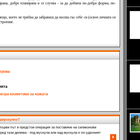
забеле
рана, добре планирана и се случва - за да добиеш по-добра форма, по-
ещо, което не трябва да забравяш да носиш със себе си (освен личната си
строение.
фестив
култур
календ
отрова
а
ията
висша козметика за кожата
предст
който 
дмускулно?
 първи път и предстои операция за поставяне на силиконови
пред тази дилема - под мускула или над мускула е по-удачният
надпре