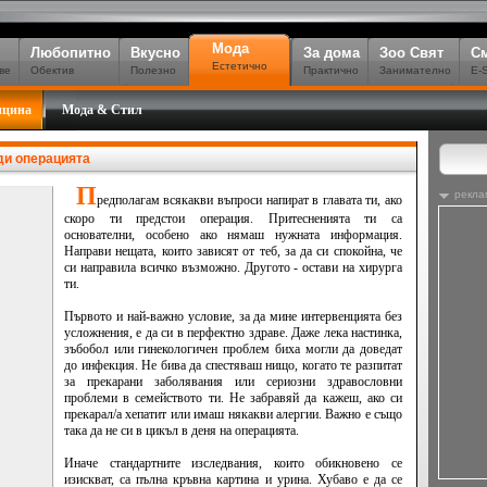
Мода
Любопитно
Вкусно
За дома
Зоо Свят
С
Естетично
ве
Обектив
Полезно
Практично
Занимателно
E-
ицина
Мода & Стил
еди операцията
П
рекла
редполагам всякакви въпроси напират в главата ти, ако
скоро ти предстои операция. Притесненията ти са
основателни, особено ако нямаш нужната информация.
Направи нещата, които зависят от теб, за да си спокойна, че
си направила всичко възможно. Другото - остави на хирурга
ти.
Първото и най-важно условие, за да мине интервенцията без
усложнения, е да си в перфектно здраве. Даже лека настинка,
зъбобол или гинекологичен проблем биха могли да доведат
до инфекция. Не бива да спестяваш нищо, когато те разпитат
за прекарани заболявания или сериозни здравословни
проблеми в семейството ти. Не забравяй да кажеш, ако си
прекарал/а хепатит или имаш някакви алергии. Важно е също
така да не си в цикъл в деня на операцията.
Иначе стандартните изследвания, които обикновено се
изискват, са пълна кръвна картина и урина. Хубаво е да се