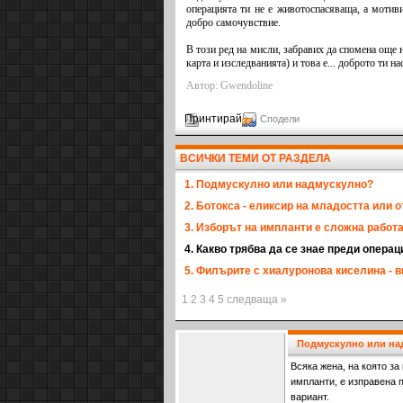
операцията ти не е животоспасяваща, а мотиви
добро самочувствие.
В този ред на мисли, забравих да спомена още н
карта и изследванията) и това е... доброто ти на
Автор: Gwendoline
Принтирай
Сподели
ВСИЧКИ ТЕМИ ОТ РАЗДЕЛА
1. Подмускулно или надмускулно?
2. Ботокса - еликсир на младостта или 
3. Изборът на импланти е сложна работ
4. Какво трябва да се знае преди операц
5. Филърите с хиалуронова киселина - 
1 2 3 4 5 следваща »
Подмускулно или на
Всяка жена, на която за
импланти, е изправена 
вариант.