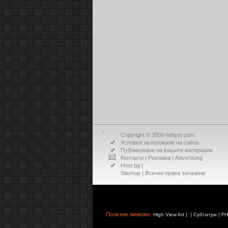
Copyright © 2009 hobyto.com
Условия за ползване на сайта
Публикуване на вашите материали
Контакти
|
Реклама
|
Advertising
Host.bg
|
Sitemap
| Всички права запазени
Полезни линкове:
High View Art
| |
Субтитри
|
FH