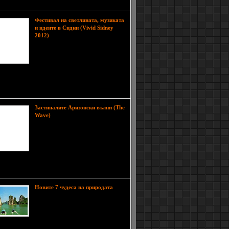
жително място, което блести с
Фестивал на светлината, музиката
и идеите в Сидни (Vivid Sidney
Сидни за пореден път се
2012)
превръща в грандиозно платно от
светлина, музика и креативни
идеи, тъй като в момента се
провежда Вивид Сидни -
алът на светлината, музиката и идеите, което е
но събитие, намерило достойно място в
ара
Застиналите Аризонски вълни (The
Разположена по склоновете
Wave)
на Северните Койотови хълмове
(North Coyote Buttes) в Paria
Canyon-Vermilion Cliffs Wilderness,
в близост до границата между Юта
и Аризона, "Вълната"
авлява многоцветно скално образувание, за
се смята че
Новите 7 чудеса на природата
Мъртво море, Големия бариерен
риф, Гранд Каньон, Улуру,
водопадите Игуасу и още 23 други
природни творения се
варват за званието "чудеса", но от тях само