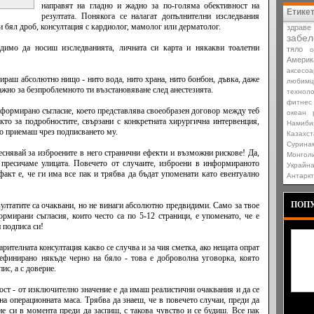
направят на гладно и жадно за по-голяма обективност на
Етике
резултата. Понякога се налагат допълнителни изследвания
и бял дроб, консултация с кардиолог, мамолог или дерматолог.
здраве
забел
димо да носиш изследванията, личната си карта и някакви тоалетни
тяло
о
Америк
аксесоа
мираш абсолютно нищо - нито вода, нито храна, нито бонбон, дъвка, даже
любимц
важно за безпроблемното ти възстановяване след анестезията.
техноло
фитнес
формирано съгласие, което представлява своеобразен договор между теб
океан
то за подробностите, свързани с конкретната хирургична интервенция,
Намиби
но приемаш чрез подписването му.
Казахст
Сурина
теснявай за изброените в него странични ефекти и възможни рискове! Да,
Монгол
 пресичаме улицата. Повечето от случаите, изброени в информираното
Украйн
факт е, че ги има все пак и трябва да бъдат упоменати като евентуално
Антарк
ПОПУ
зултатите са очаквани, но не винаги абсолютно предвидими. Само за твое
рмирани съгласия, които често са по 5-12 страници, е упоменато, че е
 подписа си!
рителната консултация какво се случва и за чия сметка, ако нещата опрат
дефинирано някъде черно на бяло - това е доброволна уговорка, която
ис, а с доверие.
ост - от изключително значение е да имаш реалистични очаквания и да се
на операционната маса. Трябва да знаеш, че в повечето случаи, преди да
съдба 
е си в момента преди да заспиш, с такова чувство и се будиш. Все пак