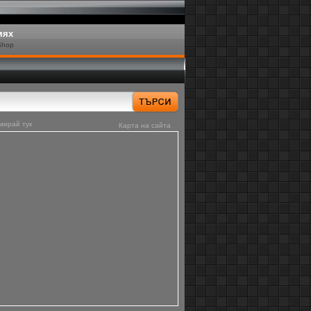
мях
Shop
мирай тук
Карта на сайта