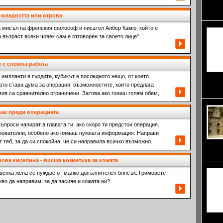
седем 
са изв
а младостта или отрова
 мисъл на френския философ и писател Албер Камю, който е
 възраст всеки човек сам е отговорен за своето лице".
 е сложна работа
импланти в гърдите, кубикът е последното нещо, от което
'Стран
ато става дума за операция, възможностите, които предлага
300 км
мия са сравнително ограничени. Затова ако гониш голям обем,
нае преди операцията
проси напират в главата ти, ако скоро ти предстои операция.
снователни, особено ако нямаш нужната информация. Направи
т теб, за да си спокойна, че си направила всичко възможно.
династ
нарича
ова киселина - висша козметика за кожата
всяка жена се нуждае от малко допълнителен блясък. Гримовете
акво да направим, за да засияе и кожата ни?
отвесн