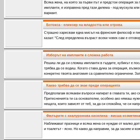
Всяка жена, на която за първи път и предстои операция за
импланти, е изправена пред тази дилема - под мускула или
вариант.
Ботокса - еликсир на младостта или отрова
Страшно харесвам една мисъл на френския философ и пис
казал: "След определена възраст всеки човек сам е отговор
Изборът на импланти е сложна работа
Решиш ли да си сложиш импланти в гърдите, кубикът е пос
трябва да се водиш. Когато става дума за операция, възмо
конкретно твоята анатомия са сравнително ограничени. За
бъди подготвен
Какво трябва да се знае преди операцията
Предполагам всякакви въпроси напират в главата ти, ако с
Притесненията ти са основателни, особено ако нямаш ну
нещата, които зависят от теб, за да си спокойна, че си на
Другото - о
Филърите с хиалуронова киселина - висша козметика
Наближават празници и всяка жена се нуждае от малко до
и тоалетът - ясно. Но какво да направим, за да засияе и ко