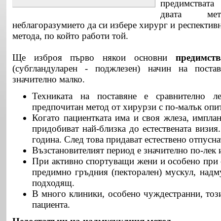
предимствата
двата ме
неблагоразумието да си избере хирург и респективн
метода, по който работи той.
Ще изброя първо някои основни
предимст
(субгландуларен - поджлезен) начин на поста
значително малко.
Техниката на поставяне е сравнително л
предпочитан метод от хирурзи с по-малък опит
Когато пациентката има и своя жлеза, имплан
придобиват най-близка до естествената визия
година. След това придават естествено отпусна
Възстановителият период е значително по-лек 
При активно спортуващи жени и особено при 
предимно гръдния (пекторален) мускул, надм
подходящ.
В много клиники, особено чуждестранни, този
пациента.