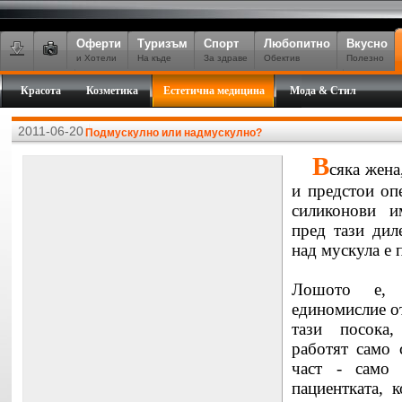
Оферти
Туризъм
Спорт
Любопитно
Вкусно
и Хотели
На къде
За здраве
Обектив
Полезно
Красота
Козметика
Естетична медицина
Мода & Стил
2011-06-20
Подмускулно или надмускулно?
В
сяка жена
и предстои оп
силиконови и
пред тази дил
над мускула е 
Лошото е, 
единомислие от
тази посока
работят само 
част - само
пациентката, 