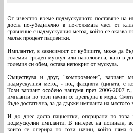
От известно време подмускулното поставяне на им
доста по-убедително в по-голямата част
от кли
сравнение с надмускулния метод, който се оказва 
малък процент пациентки.
Имплантът, в зависимост от кубиците, може да бъ
големия гръден мускул или наполовина, като в до
големия си обем, остава непокрит от мускула.
Съществува и друг, "компромисен", вариант 
надмускулния метод - под фасцията (ципата, с ко
Този вариант особено нашумя през 2006-2007 г., 
импланти по този начин се превърна в мода. Смят
бъде достатъчна, за да държи импланта на мястото м
И до днес доста пациентки, оперирани по това в
подмускулни импланти. В интерес на истината, в
които се оперира по този начин, който няма 