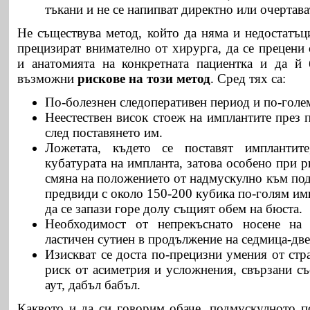
тъкани и не се напипват директно или очертава
Не съществува метод, който да няма и недостатъц
прецизират внимателно от хирурга, да се прецени
и анатомията на конкретната пациентка и да й 
възможни
рискове на този метод
. Сред тях са:
По-болезнен следоперативен период и по-голе
Неестествен висок стоеж на имплантите през 
след поставянето им.
Ложетата, където се поставят имплантит
кубатурата на импланта, затова особено при 
смяна на положението от надмускулно към под
предвиди с около 150-200 кубика по-голям им
да се запази горе долу същият обем на бюста.
Необходимост от непрекъснато носене на 
ластичен сутиен в продължение на седмица-две
Изискват се доста по-прецизни умения от стр
риск от асиметрия и усложнения, свързани с
аут, дабъл бабъл.
Каквото и да си говорим обаче, подмускулното по