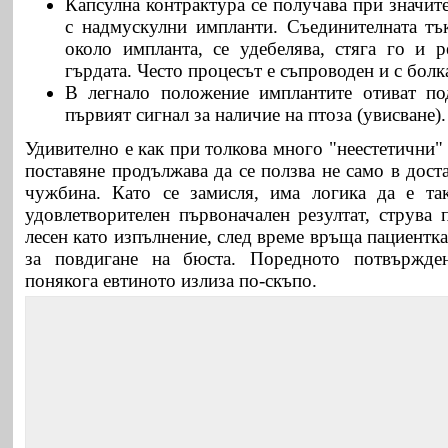
Капсулна контрактура се получава при значит
с надмускулни импланти. Съединителната тък
около импланта, се удебелява, стяга го и 
гърдата. Често процесът е съпроводен и с болк
В легнало положение имплантите отиват по
първият сигнал за наличие на птоза (увисване).
Удивително е как при толкова много "неестетични"
поставяне продължава да се ползва не само в доста
чужбина. Като се замисля, има логика да е так
удовлетворителен първоначален резултат, струва 
лесен като изпълнение, след време връща пациентка
за повдигане на бюста. Поредното потвържде
понякога евтиното излиза по-скъпо.