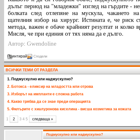
дълъг период на "младежки" изглед на гърдите - не
болката след отлепяне на мускула, чакането на
щателния избор на хирург. Истината е, че риск с
метода, важен е обаче крайният резултат и колко 
Мисля, че при единия от тях няма да е дълго.
Автор: Gwendoline
Принтирай
Сподели
ВСИЧКИ ТЕМИ ОТ РАЗДЕЛА
1. Подмускулно или надмускулно?
2. Ботокса - еликсир на младостта или отрова
3. Изборът на импланти е сложна работа
4. Какво трябва да се знае преди операцията
5. Филърите с хиалуронова киселина - висша козметика за кожата
1
2
3 4 5
следваща »
Подмускулно или надмускулно?