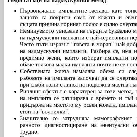
Недостатъци на надмускулния метод
Първоначално имплантите застават като топ
защото са покрити само от кожата и евен
същата причина горният полюс е силно очерта
Неминуемото увисване на гърдите буквално м
на надмускулни импланти е най-сериозният нед
Често пъти изразът "павета в чорап" най-доб
на надмускулни импланти. Разбира се, има и
предимно жени, които избират импланти по
обаче толкова малки импланти почти не се пост
Собствената жлеза намалява обема си сл
ръбовете на импланта започват да се очертав
при слаби жени с липса на подкожна мастна тъ
Риплинг ефектът е характерен за този метод, 
на импланта се разширява с времето и тъй 
придържа на мястото му освен кожата, имплант
стои на "вълнички".
Значително се затруднява мамографският 
ранното диагностициране на евентуални о
трудно.