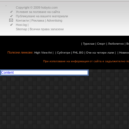
Copyright © 2009 hobyto.com
Условия за ползване на сайта
Публикуване на вашите материали
Контакти
|
Реклама
|
Advertising
Host.bg
|
Sitemap
| Всички права запазени
|
Туризъм
|
Спорт
|
Любопитно
|
В
Полезни линкове:
High View Art
| |
Субтитри
|
FHL.BG
|
Очи на четири лапи
| |
Новин
При използване на информация от сайта е задължително поз
Content