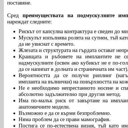
поставяне.
Сред
преимуществата на подмускулните им
нареждат следните:
Рискът от капсулна контрактура е сведен до м
Мускулът изпълнява ролята на сутиен, тъй ка
да не увиснат с времето.
Жлезата и структурата на гърдата остават неп
Краищата и ръбовете на имплантите не с
надмускулните (освен ако кубикът не е по-го
да се напипат в долната и страничната им част)
Вероятността да се получи риплинг (нагъ
импланта на вълнички) на повърхността на кож
Не е необходимо непрестанното носене и спа
абсолютно задължително при другия метод.
Има по-малък риск от завъртане на имплан
анатомичните модели.
Възможно е да се кърми безпроблемно.
Няма проблем да се прави мамография.
Постига се по-естествена визия, тъй като и