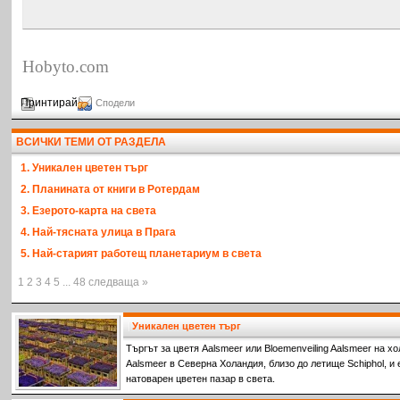
Hobyto.com
Принтирай
Сподели
ВСИЧКИ ТЕМИ ОТ РАЗДЕЛА
1. Уникален цветен търг
2. Планината от книги в Ротердам
3. Езерото-карта на света
4. Най-тясната улица в Прага
5. Най-старият работещ планетариум в света
1 2 3 4 5 ... 48 следваща »
Уникален цветен търг
Търгът за цветя Aalsmeer или Bloemenveiling Aalsmeer на х
Aalsmeer в Северна Холандия, близо до летище Schiphol, и 
натоварен цветен пазар в света.