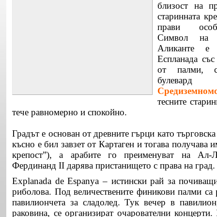
близост на п
старинната кр
прави особе
Символ на 
Аликанте е 
Еспланада със
от палми, с
булевар
Средиземном
тесните стари
тече равномерно и спокойно.
Градът е основан от древните гърци като търговска
късно е бил завзет от Картаген и тогава получава 
крепост”), а арабите го преименуват на Ал-
Фердинанд ІІ дарява пристанището с права на град.
Explanada de Espanya – истински рай за почиващи
риболова. Под величествените финикови палми са 
павилиончета за сладолед. Тук вечер в павилио
раковина, се организират очарователни концерти.