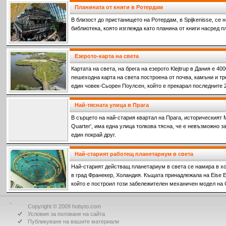
Планината от книги в Ротердам
В близост до пристанището на Ротердам, в Spijkenisse, се
библиотека, която изглежда като планина от книги насред п
Езерото-карта на света
Картата на света, на брега на езерото Klejtrup в Дания е 4
пешеходна карта на света построена от почва, камъни и тр
един човек-Сьорен Поулсен, който е прекарал последните 25
го построи.
Най-тясната улица в Прага
В сърцето на най-стария квартал на Прага, историческият Ма
Quarter', има една улица толкова тясна, че е невъзможно 
един покрай друг.
Най-старият работещ планетариум в света
Най-старият действащ планетариум в света се намира в х
в град Франекер, Холандия. Къщата принадлежала на Eise Ei
който е построил този забележителен механичен модел на
Copyright © 2009 hobyto.com
Условия за ползване на сайта
Публикуване на вашите материали