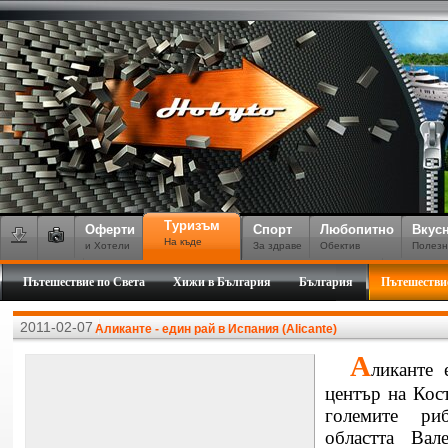
Туризъм
Оферти
Спорт
Любопитно
Вкус
На къде
и Хотели
За здраве
Обектив
Полезн
Пътешествие по Света
Хижи в България
България
Пътешестви
2011-02-07
Аликанте - един рай в Испания (Alicante)
А
ликанте 
център на Кост
големите риб
областта Вале