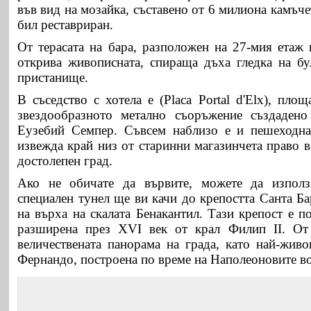
във вид на мозайка, съставено от 6 милиона камъчет
бил реставриран.
От терасата на бара, разположен на 27-мия етаж 
открива живописната, спираща дъха гледка на бу
пристанище.
В съседство с хотела е (Placa Portal d'Elx), пло
звездообразното метално съоръжение създадено
Еузебий Семпер. Съвсем наблизо е и пешеходнат
извежда край низ от старинни магазинчета право в
достолепен град.
Ако не обичате да вървите, можете да използ
специален тунел ще ви качи до крепостта Санта Ба
на върха на скалата Бенакантил. Тази крепост е п
разширена през ХVІ век от крал Филип ІІ. От 
величествената панорама на града, като най-живо
Фернандо, построена по време на Наполеоновите в