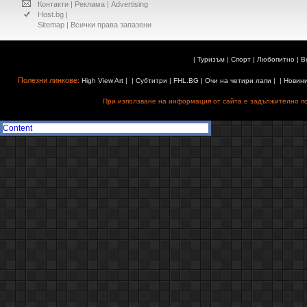
Контакти
|
Реклама
|
Advertising
Host.bg
|
Sitemap
| Всички права запазени
|
Туризъм
|
Спорт
|
Любопитно
|
В
Полезни линкове:
High View Art
| |
Субтитри
|
FHL.BG
|
Очи на четири лапи
| |
Новин
При използване на информация от сайта е задължително поз
Content