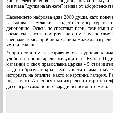
хабят електричество за подобна кауза пердута.
означава "дупка на мъжете" и идва от аборигенскат
Населението наброява едва 2000 души, като повеч
в такива "землянки", където температурата 
денонощие. Освен, че спестяват пари, тези къщи 
време, тъй като за построяването им е нужно само 
специализирана пробивна машина може да изгради 
четири спални.
Упоритостта им за справяне със суровия клима
удобство провокирало живущите в Кубър Педи
магазини и своя православна църква - 5 стаи издъл
заедно образуват кръст. За туристите има и музе
историята на опалите, както и картинна галерия. Р
под земята. А над нея има изградено открито гол
да се играе само нощем заради непосилните жеги.