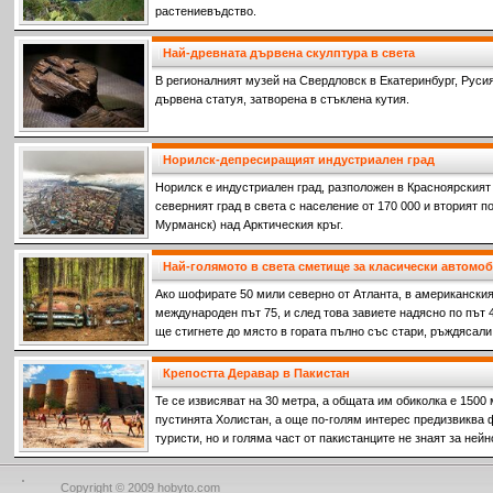
растениевъдство.
Най-древната дървена скулптура в света
В pегионалният музей на Свердловск в Екатеринбург, Руси
дървена статуя, затворена в стъклена кутия.
Норилск-депресиращият индустриален град
Норилск е индустриален град, разположен в Красноярският к
северният град в света с население от 170 000 и вторият п
Мурманск) над Арктическия кръг.
Най-голямото в света сметище за класически автомо
Ако шофирате 50 мили северно от Атланта, в американски
международен път 75, и след това завиете надясно по път 4
ще стигнете до място в гората пълно със стари, ръждясали
Крепостта Деравар в Пакистан
Те се извисяват на 30 метра, а общата им обиколка е 1500 
пустинята Холистан, а още по-голям интерес предизвиква 
туристи, но и голяма част от пакистанците не знаят за ней
Copyright © 2009 hobyto.com