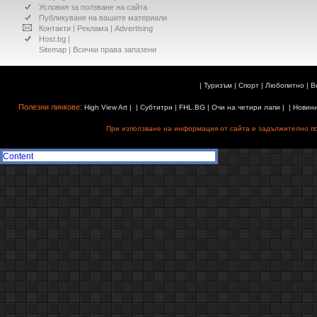
Условия за ползване на сайта
Публикуване на вашите материали
Контакти
|
Реклама
|
Advertising
Host.bg
|
Sitemap
| Всички права запазени
|
Туризъм
|
Спорт
|
Любопитно
|
В
Полезни линкове:
High View Art
| |
Субтитри
|
FHL.BG
|
Очи на четири лапи
| |
Новин
При използване на информация от сайта е задължително поз
Content