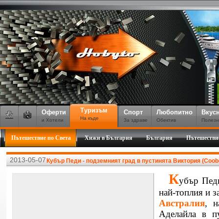
Туризъм
Оферти
Спорт
Любопитно
Вкус
На къде
и Хотели
За здраве
Обектив
Полезн
Пътешествие по Света
Хижи в България
България
Пътешестви
2013-05-07
Кубър Педи - подземният град в пустинята Виктория (Coob
К
убър Педи
най-топлия и 
Австралия
, 
Аделайла в п