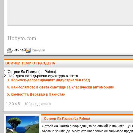
Hobyto.com
Принтирай
Сподели
ВСИЧКИ ТЕМИ ОТ РАЗДЕЛА
1. Остров Ла Палма (La Palma)
2. Най-древната дървена скулптура в света
3. Норилск-депресиращият индустриален град
4. Най-голямото в света сметище за класически автомобили
5. Крепостта Деравар в Пакистан
1 2 3 4 5 ... 102 следваща »
Остров Ла Палма (La Palma)
Остров Ла Палма е подходящ за по-спокойна почивка. Тук 
бързане за никъде. Местното население се занимава пред