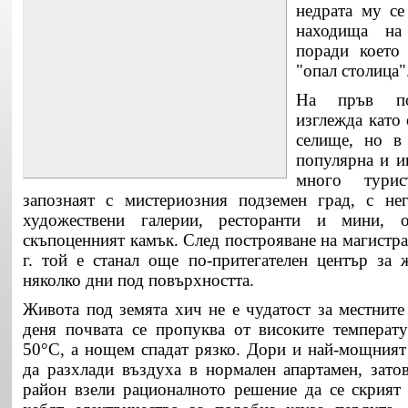
недрата му се
находища на
поради което 
"опал столица"
На пръв по
изглежда като
селище, но в 
популярна и и
много тури
запознаят с мистериозния подземен град, с нег
худoжествени галерии, ресторанти и мини, 
скъпоценният камък. След построяване на магистр
г. той е станал още по-притегателен център за 
няколко дни под повърхността.
Живота под земята хич не е чудатост за местните
деня почвата се пропуква от високите температ
50°С, а нощем спадат рязко. Дори и най-мощният
да разхлади въздуха в нормален апартамен, затов
район взели рационалното решение да се скрият 