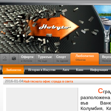
Любопитно
Оферти
Туризъм
Спорт
Вкус
Обектив
и Хотели
На къде
За здраве
Полезн
Любопитно
История и Изкуство
Авто
Кино
Информация
2016-01-04
Най-тясната офис сграда в света
С
гр
разположена
във Ванку
Колумбия, К