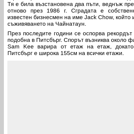
Тя е била възстановена два пъти, веднъж през
отново през 1986 г. Сградата е собстве
известен бизнесмен на име Jack Chow, който 
съживяването на Чайнатаун.
През последите години се оспорва рекордът 
подобна в Питсбърг. Спорът възниква около ф
Sam Kee варира от етаж на етаж, докато "
Питсбърг е широка 155см на всички етажи.