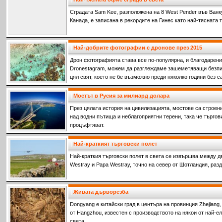
Сградата Sam Kee, разположена на 8 West Pender във Ванк
Канада, е записана в рекордите на Гинес като най-тясната т
Най-добрите фотографии с дронове през 2015
Дрон фотографията става все по-популярна, и благодарени
Dronestagram, можем да разглеждаме зашеметяващи безпи
цял свят, което не бе възможно преди няколко години без с
Мостът в Русия за милиард долара
През цялата история на цивилизацията, мостове са строени
над водни пътища и неблагоприятни терени, така че търгов
процъфтяват.
Най-краткият търговски полет
Най-краткия търговски полет в света се извършва между д
Westray и Papa Westray, точно на север от Шотландия, раз
Живата дърворезба
Dongyang е китайски град в центъра на провинция Zhejiang
от Hangzhou, известен с производството на някои от най-е
света.