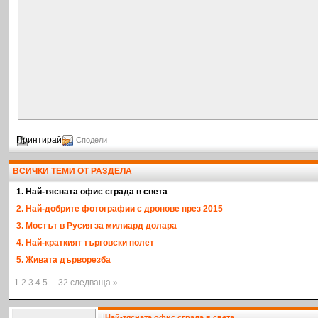
Принтирай
Сподели
ВСИЧКИ ТЕМИ ОТ РАЗДЕЛА
1. Най-тясната офис сграда в света
2. Най-добрите фотографии с дронове през 2015
3. Мостът в Русия за милиард долара
4. Най-краткият търговски полет
5. Живата дърворезба
1 2 3 4 5 ... 32 следваща »
Най-тясната офис сграда в света