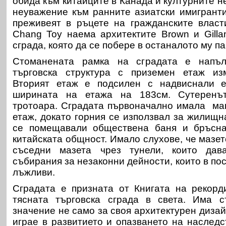
обида към китайците в Канада и културните 
неуважение към ранните азиатски имигранти
преживеят в ръцете на гражданските власт
Chang Toy наема архитектите Brown и Gilla
сграда, която да се побере в останалото му па
Стоманената рамка на сградата е напъ
търговска структура с приземен етаж из
Вторият етаж е подсилен с надвиснали е
ширината на етажа на 183см. Сутеренъ
тротоара. Сградата първоначално имала ма
етаж, докато горния се използвал за жилищ
се помещавали обществена баня и бръсна
китайската общност. Имало слухове, че мазет
съседни мазета чрез тунели, които дав
събирания за незаконни дейности, които в по
лъжливи.
Сградата е призната от Книгата на рекорд
тясната търговска сграда в света. Има 
значение не само за своя архитектурен дизайн
играе в развитието и опазването на наследс