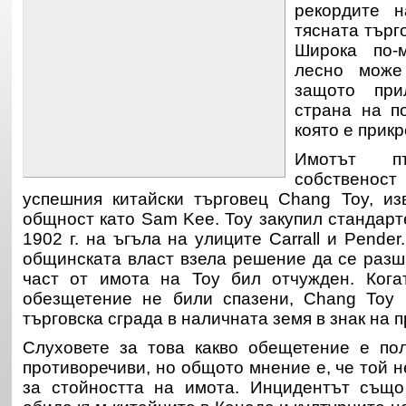
рекордите н
тясната търго
Широка по-
лесно може
защото при
страна на п
която е прик
Имотът пъ
собственос
успешния китайски търговец Chang Toy, из
общност като Sam Kee. Toy закупил стандарт
1902 г. на ъгъла на улиците Carrall и Pender.
общинската власт взела решение да се разш
част от имота на Toy бил отчужден. Кога
обезщетение не били спазени, Chang Toy 
търговска сграда в наличната земя в знак на п
Слуховете за това какво обещетение е по
противоречиви, но общото мнение е, че той 
за стойността на имота. Инцидентът също