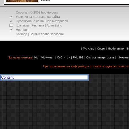
Copyright © 2009 hobyto.com
Условия за ползване на сайта
Публикуване на вашите материали
Контакти
|
Реклама
|
Advertising
Host.bg
|
Sitemap
| Всички права запазени
|
Туризъм
|
Спорт
|
Любопитно
|
В
Полезни линкове:
High View Art
| |
Субтитри
|
FHL.BG
|
Очи на четири лапи
| |
Новин
При използване на информация от сайта е задължително поз
Content