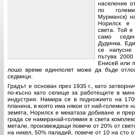
население о
по голем
Мурманск) на
Норилск е 
света. Той е
само седин
Дудинка. Ед
се напусне
пътува 2000
Енисей или п
лошо време единполет може да бъде отло
седмици.
Градът е основан през 1935 г., като затворни
по-късно като селище за работещите в мин
индустрия. Намира се в подножието на 170
планина, в която има някои от най-големите 
земята, Норилск е мекатаза добиване и прер
града се намиранай-голямия в света комплек
метали, произвеждащи повече от 20% от свет
на никел, 50% паладий, повече от 10 на сто от