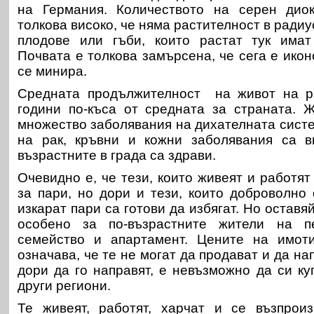
на Германия. Количеството на серен дио
толкова високо, че няма растителност в радиу
плодове или гъби, които растат тук имат 
Почвата е толкова замърсена, че сега е ико
се минира.
Средната продължителност на живот на р
години по-къса от средната за страната. 
множество заболявания на дихателната систе
на рак, кръвни и кожни заболявания са 
възрастните в града са здрави.
Очевидно е, че тези, които живеят и работят
за пари, но дори и тези, които доброволно 
изкарат пари са готови да избягат. Но оставяй
особено за по-възрастните жители на п
семейство и апартамент. Цените на имоти
означава, че те не могат да продават и да на
дори да го направят, е невъзможно да си ку
други региони.
Те живеят, работят, харчат и се възпрои