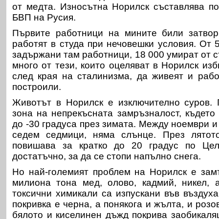
от медта. Износътна Норилск съставлява по
БВП на Русия.
Първите работници на мините били затвор
работят в студа при нечовешки условия. От 
задържани там работници, 18 000 умират от сту
много от тези, които оцеляват в Норилск из
след края на сталинизма, да живеят и рабо
построили.
Животът в Норилск е изключително суров. 
зона на непрекъсната замръзналост, където
до -30 градуса през зимата. Между ноември и
седем седмици, няма слънце. През лятот
повишава за кратко до 20 градус по Цел
достатъчно, за да се стопи напълно снега.
Но най-големият проблем на Норилск е зам
милиона тона мед, олово, кадмий, никел, 
токсични химикали са изпускани във въздух
покривка е черна, а понякога и жълта, и роз
бялото и киселинен дъжд покрива заобикал