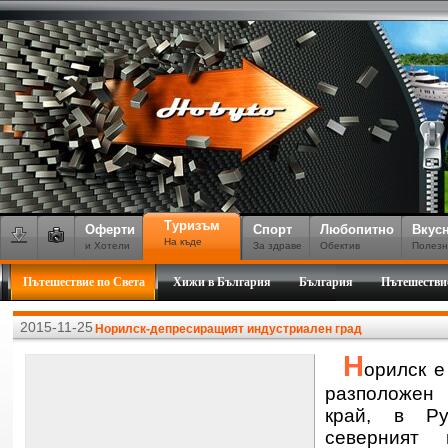
Туризъм
Оферти
Спорт
Любопитно
Вкус
На къде
и Хотели
За здраве
Обектив
Полезн
Пътешествие по Света
Хижи в България
България
Пътешестви
2015-11-25
Норилск-депресиращият индустриален град
Н
орилск е
разположен
край, в Р
северният