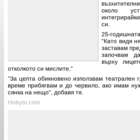
възхитителн
около ус
интегрирайк
си.
25-годишнат
"Като видя н
заставам пре
започвам д
върху лицет
отколкото си мислите."
"За целта обикновено използвам театрален г
време прибягвам и до червило, ако имам ну
сянка на нещо", добавя тя.
Hobyto.com