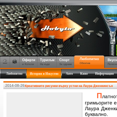
Любопитно
Оферти
Туризъм
Спорт
Вкус
Обектив
и Хотели
На къде
За здраве
Полезн
Любопитно
История и Изкуство
Авто
Кино
Информация
2014-08-26
Креативните рисунки върху устни на Лаура Дженкинсън
П
латно
гримьорите е
Лаура Дженк
буквално.
Т