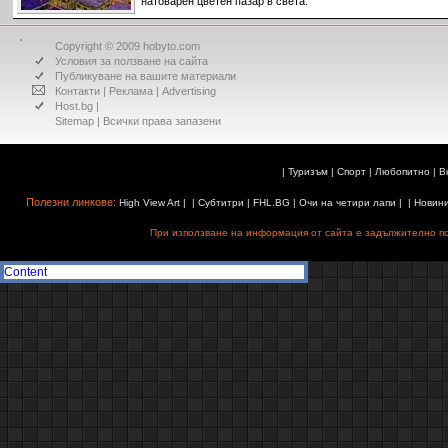
натоварен цветен пазар в света.
Copyright © 2009 hobyto.com
Условия за ползване на сайта
Публикуване на вашите материали
Контакти
|
Реклама
|
Advertising
Host.bg
|
Sitemap
| Всички права запазени
|
Туризъм
|
Спорт
|
Любопитно
|
В
Полезни линкове:
High View Art
| |
Субтитри
|
FHL.BG
|
Очи на четири лапи
| |
Новин
При използване на информация от сайта е задължително поз
Content