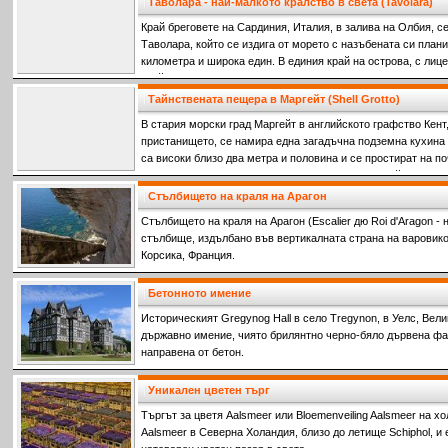
Таволара - най-малкото кралство в света (Tavolara)
Край бреговете на Сардиния, Италия, в залива на Олбия, с
Tаволара, който се издига от морето с назъбената си плани
километра и широка един. В единия край на острова, с лиц
крайбрежие, планинските склонове се спускат надолу, за д
дълъг, пясъчен плаж. Той е единствената обитаема част на
Тайнствената пещера в Маргейт (Shell Grotto)
наследниците на Джузепе Бертолеоне са живели през после
В стария морски град Маргейт в английското графство Кент,
пристанището, се намира една загадъчна подземна кухина 
са високи близо два метра и половина и се простират на п
повърхността, която изглежда като типичен английски ква
градини. Кой ги е прокопал и с каква цел – това все още е
Стълбището на краля на Арагон
е изкуството, с което са украсени стените и тавана на таз
Стълбището на краля на Арагон (Escalier дю Roi d'Aragon -
стълбище, издълбано във вертикалната страна на варовик
Корсика, Франция.
Бетонното имение
Историческият Gregynog Hall в село Tregynon, в Уелс, Вел
държавно имение, чиято брилянтно черно-бяло дървена фа
направена от бетон.
Уникален цветен търг
Търгът за цветя Aalsmeer или Bloemenveiling Aalsmeer на х
Aalsmeer в Северна Холандия, близо до летище Schiphol, и 