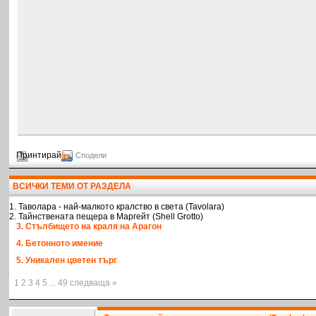
Принтирай
Сподели
ВСИЧКИ ТЕМИ ОТ РАЗДЕЛА
1. Таволара - най-малкото кралство в света (Tavolara)
2. Тайнствената пещера в Маргейт (Shell Grotto)
3. Стълбището на краля на Арагон
4. Бетонното имение
5. Уникален цветен търг
1 2 3 4 5 ... 49 следваща »