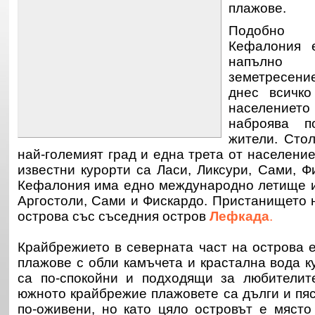
плажове.
Подоб
Кефалония 
напълно
земетресени
днес всичко
населени
наброява 
жители. Стол
най-големият град и една трета от население
известни курорти са Ласи, Ликсури, Сами, Ф
Кефалония има едно международно летище и
Аргостоли, Сами и Фискардо. Пристанището 
острова със съседния остров
Лефкада
.
Крайбрежието в северната част на острова е
плажове с обли камъчета и крастална вода к
са по-спокойни и подходящи за любителит
южното крайбрежие плажовете са дълги и пяс
по-оживени, но като цяло островът е място