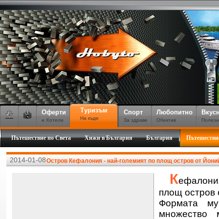
Туризъм
Оферти
Спорт
Любопитно
Вкус
На къде
и Хотели
За здраве
Обектив
Полезн
Пътешествие по Света
Хижи в България
България
Пътешестви
2014-01-08
Остров Кефалония - най-големият по площ остров от Йони
К
ефалони
площ остров 
Формата му
множество 