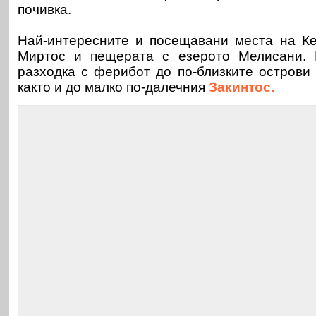
почивка.
Най-интересните и посещавани места на К
Миртос и пещерата с езерото Мелисани. 
разходка с ферибот до по-близките острови
както и до малко по-далечния
Закинтос.