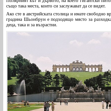
Полярният кът и дървото, на което гигантски пито
също така места, които си заслужават да се видят.
Ако сте в австрийската столица и имате свободно в
градина Шьонбрун е подходящо място за разходка 
деца, така и за възрастни.