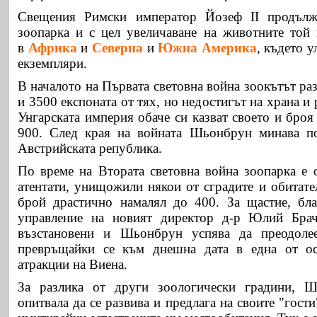
Свещения Римски император Йозеф II продълж
зоопарка и с цел увеличаване на животните той
в
Африка
и
Северна
и
Южна Америка
, където 
екземпляри.
В началото на Първата световна война зоокътът раз
и 3500 експоната от тях, но недостигът на храна и
Унгарската империя обаче си казват своето и броя
900. След края на войната Шьонбрун минава по
Австрийската република.
По време на Втората световна война зоопарка е
атентати, унищожили някои от сградите и обитате
брой драстично намалял до 400. За щастие, бла
управление на новият директор д-р Юлий Брач
възстановени и Шьонбрун успява да преодолее
превръщайки се към днешна дата в една от ос
атракции на Виена.
За разлика от други зоологически градини, 
опитвала да се развива и предлага на своите "гост