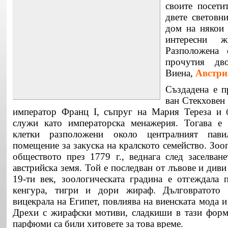
своите посети
двете световн
дом на някои 
интересни ж
Разположена 
прочутия дв
Виена,
Австри
Създадена е п
ван Стекховен
император Франц I, съпруг на Мария Тереза и б
служи като императорска менажерия. Тогава е
клетки разположени около централният пави
помещение за закуска на кралското семейство. Зооп
обществото през 1779 г., веднага след заселван
австрийска земя. Той е последван от лъвове и диви
19-ти век, зоологическата градина е отгеждала 
кенгура, тигри и дори жираф. Дълговратото 
вицекрала на Египет, повлиява на виенската мода и
Дрехи с жирафски мотиви, сладкиши в тази форм
парфюми са били хитовете за това време.