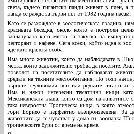
имитирайки естествените им местообитания. Тук е е
света, където гигантски панди живеят в плен, а п
панда се ражда за първи път от 1982 година насам.
Като се разхождате в зоологическата градина, ням
красивата беседка, около която е построен цели
запланувана като място за закуска на император
ресторант и кафене. Сега всеки, който идва в зоо
яде като кралска особа.
Има много животни, които да наблюдавате в Шьо
места, които задължително трябва да посетите. Ак
позволят на посетителите да наблюдават животн
средата на техните местообитания. По този начин
зърнете неуловимия скат или редките гигантски г
Има и някои интересни тематични къщи кат
Мексиканската къща, които са дом на животните о
така невероятна Тропическа къща, в която атмосф
гори Борнео е перфектно възпроизведена. За да
животните да се чувстват у дома си, зоопарка Шь
тропическите бури от време на време.