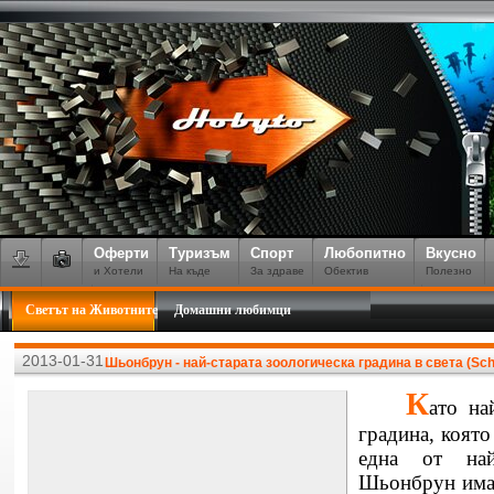
Оферти
Туризъм
Спорт
Любопитно
Вкусно
и Хотели
На къде
За здраве
Обектив
Полезно
Светът на Животните
Домашни любимци
2013-01-31
Шьонбрун - най-старата зоологическа градина в света (Sc
К
ато на
градина, която
една от най
Шьонбрун има 