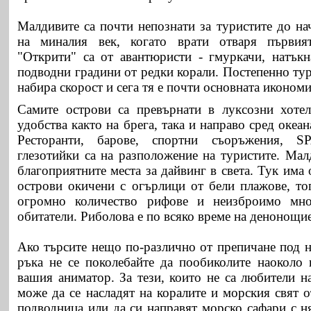
Малдивите са почти непознати за туристите до на
на миналия век, когато врати отваря първия
"Открити" са от авантюристи - гмуркачи, натъкн
подводни градини от редки корали. Постепенно ту
набира скорост и сега тя е почти основната икономи
Самите острови са превърнати в луксозни хотел
удобства както на брега, така и направо сред океан
Ресторанти, барове, спортни съоръжения, S
глезотийки са на разположение на туристите. Мал
благоприятните места за дайвинг в света. Тук има 
острови окичени с огърлици от бели плажове, то
огромно количество рифове и неизброимо мно
обитатели. Риболова е по всяко време на денонощи
Ако търсите нещо по-различно от препичане под н
ръка не се поколебайте да пообиколите наоколо 
вашия аниматор. За тези, които не са любители н
може да се насладят на коралите и морския свят 
подводница или да си направят морско сафари с н