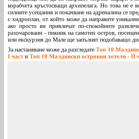
корабчета кръстосващи архипелага. Но това не е в
силните усещания и покачване на адреналина се пре
с хидроплан, от който може да направите уникалн
ако просто ви привличат по-спокойните развлеч
разочаровани - пикник на самотен остров, посеще
или екскурзия до Мале ще запълнят подобаващо дн
За настаняване може да разгледате
Топ 10 Малдивс
I част
и
Топ 10 Малдивски островни хотели - II 