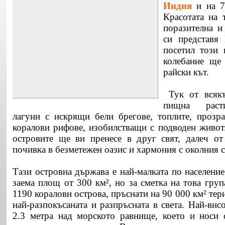
Индия
и на 7
Красотата на 
поразителна и
си представя 
посетил този 
колебание ще
райски кът.
Тук от всякъ
пищна расти
лагуни с искрящи бели брегове, топлите, прозр
коралови рифове, изобилстващи с подводен живот
островите ще ви пренесе в друг свят, далеч от 
почивка в безметежен оазис и хармония с околния 
Тази
островна
държава е най-малката по населени
заема площ от 300 км², но за сметка на това гру
1190 коралови острова, пръснати на 90 000 км² тер
най-разпокъсаната и разпръсната в света. Най-висо
2.3 метра над морското равнище, което и носи 