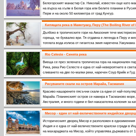
Белогорският манастир Св. Николай, известен още като ма
на върха на хълм в Белая гора или Белите планини в Русия,
Перм и на около 50 километра от град Кунгур.
Кипящата река в Маянтуаку, Перу (The Boiling River of
Дълбоко в тропическите гори на Амазония тече мистериозна
гореща, че буквално ври. Тя отдавна е легенда в Перу и ме
топлата вода излиза от гигантска змия наречена Уакумама
водите.
Rio Celeste - Синята река
Виеща се през зелената тропическа гора на национален парк
Рика, река Рио Селесте е една от най-невероятните в света
сливането на две по-малки реки, наречен Соур Крийк и Гуд
на двете напълно прозрачни реки се срещат, се образува п
Рисуваните скали на остров Марайа, Тасмания
Красиво нашарените пясъчни скали са едни от най-популяр
Марайа. Планинският остров се намира в Тасманово море,
Австралия, и много години е бил наказателна колония за к
престъпления срещу френските колонизатори.
Мисор - един от най-величествените индийски дворц
Историческият дворец Мисор е разположен в едноименния 
Индия и е една от най-величествените кралски сгради в И
на махараджата на Мисор, който управлява държавата от 13