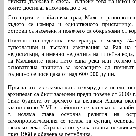
ниската държава в света. Въпреки това на някои 
които достигат височина до 3 м.
Столицата и най-голям град Мале е разположен 
където се намира и единственото пристанище
острови са населени и повечето са обкръжени от ко
Постоянната годишна температура е между 24-
суперлативи и лъскави изказвания за Рая на
недостатъци, а именно недостига на питейна вода, 
на Малдивите няма нито една река или голямо е
основателна причина за желаещите да почиват
годишно се посещава от над 600 000 души.
Пръснатите из океана като изумрудени перли,
ос
архипелаг са били заселени преди повече от 2000 г
били будисти от времето на великия Ашока около
късно около V-VI в. районите се заселват от араби
г. исляма става основна религия на ост
самопровъзгласилия се тогава за султан, основал
няколко века. Страната получава своята независи
през 1968 е обявена за република.