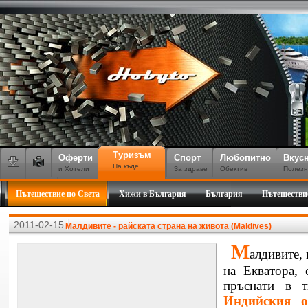
Туризъм
Оферти
Спорт
Любопитно
Вкус
На къде
и Хотели
За здраве
Обектив
Полезн
Пътешествие по Света
Хижи в България
България
Пътешестви
2011-02-15
Малдивите - райската страна на живота (Maldives)
М
алдивите,
на Екватора, 
пръснати в т
Индийския о