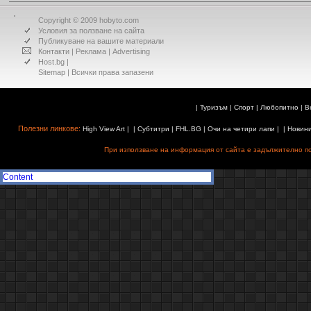
Copyright © 2009 hobyto.com
Условия за ползване на сайта
Публикуване на вашите материали
Контакти
|
Реклама
|
Advertising
Host.bg
|
Sitemap
| Всички права запазени
|
Туризъм
|
Спорт
|
Любопитно
|
В
Полезни линкове:
High View Art
| |
Субтитри
|
FHL.BG
|
Очи на четири лапи
| |
Новин
При използване на информация от сайта е задължително поз
Content