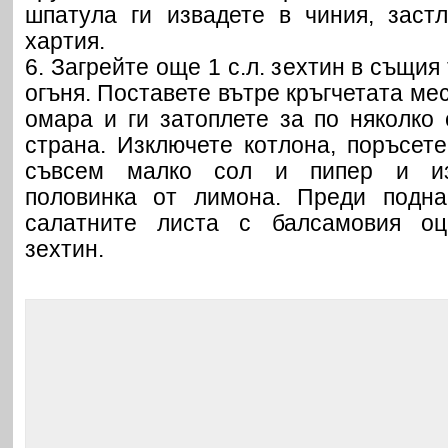
шпатула ги извадете в чиния, заст
хартия.
6. Загрейте още 1 с.л. зехтин в същия
огъня. Поставете вътре кръгчетата ме
омара и ги затоплете за по няколко 
страна. Изключете котлона, поръсет
съвсем малко сол и пипер и из
половинка от лимона. Преди подна
салатните листа с балсамовия оц
зехтин.