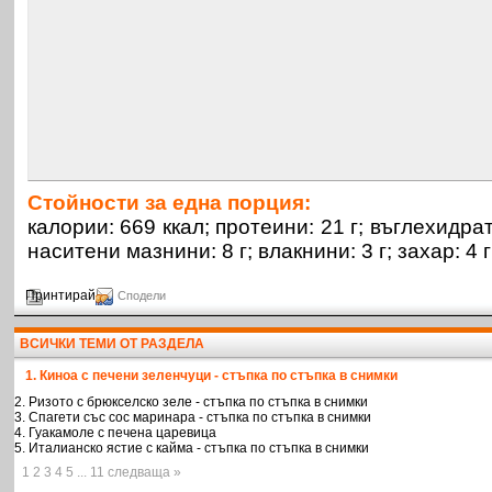
Стойности за една порция:
калории: 669 ккал; протеини: 21 г; въглехидрати
наситени мазнини: 8 г; влакнини: 3 г; захар: 4 г;
Принтирай
Сподели
ВСИЧКИ ТЕМИ ОТ РАЗДЕЛА
1. Киноа с печени зеленчуци - стъпка по стъпка в снимки
2. Ризото с брюкселско зеле - стъпка по стъпка в снимки
3. Спагети със сос маринара - стъпка по стъпка в снимки
4. Гуакамоле с печена царевица
5. Италианско ястие с кайма - стъпка по стъпка в снимки
1 2 3 4 5 ... 11 следваща »