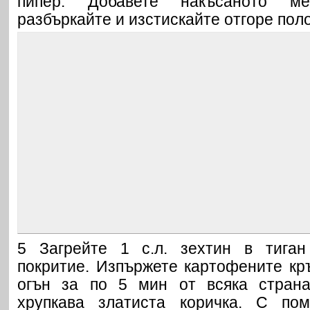
пипер. Добавете накъсаното м
разбъркайте и изстискайте отгоре пол
5 Загрейте 1 с.л. зехтин в тига
покритие. Изпържете картофените кр
огън за по 5 мин от всяка страна
хрупкава златиста коричка. С по