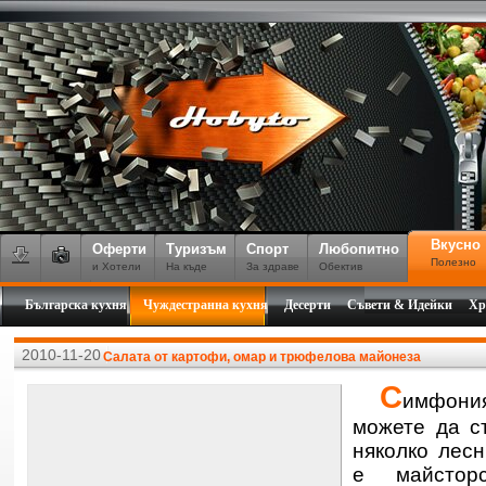
Вкусно
Оферти
Туризъм
Спорт
Любопитно
Полезно
и Хотели
На къде
За здраве
Обектив
Българска кухня
Чуждестранна кухня
Десерти
Съвети & Идейки
Хр
2010-11-20
Салата от картофи, омар и трюфелова майонеза
С
имфония
можете да с
няколко лесн
е майстор