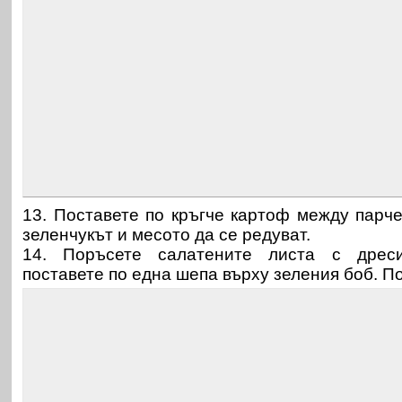
13. Поставете по кръгче картоф между парче
зеленчукът и месото да се редуват.
14. Поръсете салатените листа с дрес
поставете по една шепа върху зеления боб. П