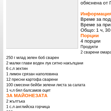
обяснена от 
Информаци
Време за под
Време за при
Общо: 1 ч, 3
Порции
4 порции
Продукти
2 сварени омара
250 г млад зелен боб сварен
2 малки глави воден лук ситно накълцани
6 с.л зехтин
1 лимон срязан наполовина
12 пресни картофа сварени
100 смесени бейби зелени листа за салата
1 ч.л бял балсамов оцет
ЗА МАЙОНЕЗАТА
2 жълтъка
1 с.л английска горчица