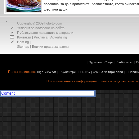
половина, за да я приготвите. Количеството, което ви пока
шестима души.
Copyright © 2009 hobyto.com
Условия за ползване на сайта
Публикуване на вашите материали
Контакти
|
Реклама
|
Advertising
Host.bg
|
Sitemap
| Всички права запазени
|
Туризъм
|
Спорт
|
Любопитно
|
В
Полезни линкове:
High View Art
| |
Субтитри
|
FHL.BG
|
Очи на четири лапи
| |
Новин
При използване на информация от сайта е задължително поз
Content