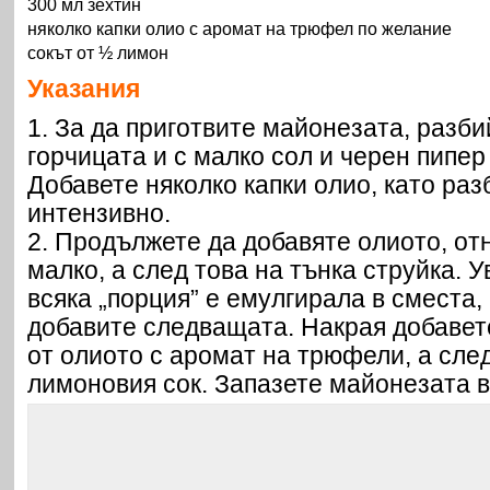
300 мл зехтин
няколко капки олио с аромат на трюфел по желание
сокът от ½ лимон
Указания
1. За да приготвите майонезата, разб
горчицата и с малко сол и черен пипер 
Добавете няколко капки олио, като раз
интензивно.
2. Продължете да добавяте олиото, от
малко, а след това на тънка струйка. У
всяка „порция” е емулгирала в сместа,
добавите следващата. Накрая добавете
от олиото с аромат на трюфели, а след
лимоновия сок. Запазете майонезата в