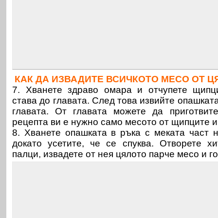
КАК ДА ИЗВАДИТЕ ВСИЧКОТО МЕСО ОТ Ц
7. Хванете здраво омара и отчупете щипц
става до главата. След това извийте опашката,
главата. От главата можете да приготвит
рецепта ви е нужно само месото от щипците и
8. Хванете опашката в ръка с меката част н
докато усетите, че се спуква. Отворете х
палци, извадете от нея цялото парче месо и г