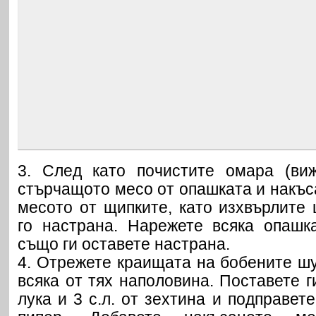
3. След като почистите омара (виж
стърчащото месо от опашката и накъс
месото от щипките, като изхвърлите 
го настрана. Нарежете всяка опашк
също ги оставете настрана.
4. Отрежете краищата на бобените ш
всяка от тях наполовина. Поставете г
лука и 3 с.л. от зехтина и подправет