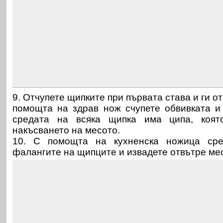
9. Отчупете щипките при първата става и ги от
помощта на здрав нож счупете обвивката и
средата на всяка щипка има ципа, коят
накъсването на месото.
10. С помощта на кухненска ножица сре
фалангите на щипците и извадете отвътре ме