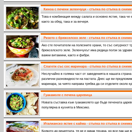
Киноа с печени зеленчуци - стъпка по стъпка в снимк
Това е комбинация между салата и основно ястие, така че
както за обяд, така и за вечеря.
Ризото с брюкселско зеле - стъпка по стъпка в снимк
Ако сте почитатели на полезните храни, то със сигурност 
брюкселското зеле. Зеленчукът има редица ползи за здрав
важни витамини, както и фибри.
Спагети със сос маринара - стъпка по стъпка в сним
Неслучайно в голяма част от заведенията в нашата страна
различни разновидности на пастата. Днес ще ви предложим
маринара, за чиято направа трябва да си отделите около е
Гуакамоле с печена царевица
Новата съставка към гуакамолето ще бъде печената царев
популярна в кухнята в Мексико.
Италианско ястие с кайма - стъпка по стъпка в снимк
Колкото до рецептата, тя не е никак трудна, но все пак ще 