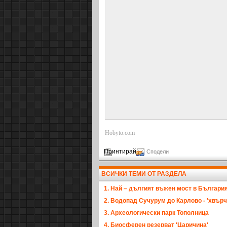
Hobyto.com
Принтирай
Сподели
ВСИЧКИ ТЕМИ ОТ РАЗДЕЛА
1. Най – дългият въжен мост в Българи
2. Водопад Сучурум до Карлово - 'хвър
3. Археологически парк Тополница
4. Биосферен резерват 'Царичина'