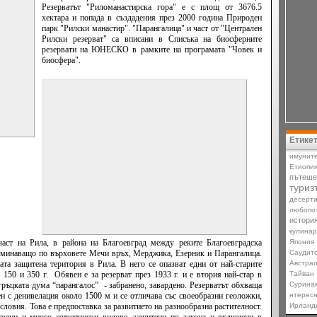
Резерватът "Риломанастирска гора" е с площ от 3676.5
хектара и попада в създадения през 2000 година Природен
парк "Рилски манастир". "Парангалица" и част от "Централен
Рилски резерват" са вписани в Списъка на биосферните
резервати на ЮНЕСКО в рамките на програмата "Човек и
биосфера".
Етике
имунит
Етиопи
пътеше
туриз
десерт
любопо
истори
кулина
аст на Рила, в района на Благоевград между реките Благоевградска
Япония
еминаващо по върховете Мечи връх, Мерджика, Езерник и Парангалица.
Саудит
ната защитена територия в
Рила
. В него се опазват едни от най-старите
Австра
150 и 350 г. Обявен е за резерват през 1933 г. и е втория най-стар в
Тайван
ръцката дума “парангалос” - забранено, завардено. Резерватът обхваща
Сурина
ен с денивелация около 1500 м и се отличава със своеобразни геоложки,
нтерес
овия. Това е предпоставка за развитието на разнообразна растителност.
Ирланд