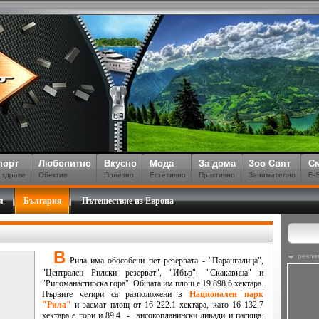
порт
Любопитно
Вкусно
Мода
За дома
Зоо Свят
С
 здраве
Обектив
Полезно
Естетично
Практично
Занимателно
E-
я
България
Пътешествие из Европа
В
рекла
Рила
има обособени пет резервата - "Парангалица",
"Централен Рилски резерват", "Ибър", "Скакавица" и
"Риломанастирска гора". Общата им площ е 19 898.6 хектара.
Първите четири са разположени в
Национален парк
"Рила"
и заемат площ от 16 222.1 хектара, като 16 132,7
хектара е гори и 89,4 - високопланински ливади и пасища.