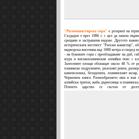
"Риломанастирска гора"
е резерват на тери
Създаде
н е през 1986 г. с цел да запази пър
срещани и застрашени видове. Другото важно з
историческата местност "Рилски манастир", 
надморска височина над 1000 метра и според и
- на буковите гори с преобладаване на дъб, га
мура и високопланинския алпийки пояс с кл
Залесените плoщи обхващат около 48 % от рез
планинско подрумниче, рилският ревен, разпер
каменоломка, беладоната, планинският козар
Червената книга. Разнообразието има и във 
алпийски тритон, жаба дървесница и планинска
Птичето царство се състои от десет