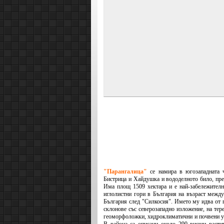
"Парангалица"
се намира в югозападната ч
Бистрица и Хайдушка и вододелното било, пр
Има площ 1509 хектара и е най-забележител
иглолистни гори в България на възраст между 
България след "Силкосия". Името му идва от г
склонове със северозападно изложение, на тер
геоморфоложки, хидроклиматични и почвени усл