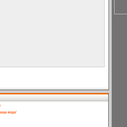
я
чаща вода'