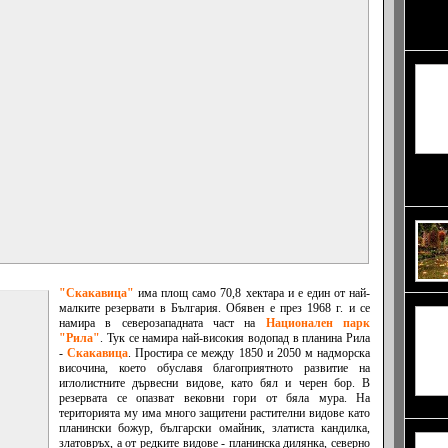
паднет
Зеегро
минут
(Puebl
Ел Каб
"Скакавица"
има площ само 70,8 хектара и е един от най-
малките резервати в България. Обявен е през 1968 г. и се
намира в северозападната част на
Национален парк
"Рила"
. Тук се намира най-високия водопад в планина Рила
-
Скакавица
. Простира се между 1850 и 2050 м надморска
височина, което обуславя б
лагоприятното развитие на
иглолистните дървесни видове, като бял и черен бор. В
резервата се опазват вековни гори от бяла мура. На
територията му има много защитени растителни видове като
планински божур, български омайник, златиста кандилка,
златовръх, а от редките видове - планинска дилянка, северно