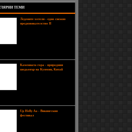
ЛЯРНИ ТЕМИ
Ледените хотели - едно снежно
Снежният
предизвикателство II
хотел се намира в Хиркенес
/Kirkenes/, Норвегия и е много
уникална дестинация. Хотела е
много просторен отвътре, с
красиво осветени произведения на
вото изработени от сняг. От тук може да се
ават полярните вечери всяка зима от 21 ное
Каменната гора - природния
шедьовър на Кунмин, Китай
Кунмин, столицата на провинция
Юнан, е дом на една от най-
големите атракции в Китай -
Каменната гора (Shilin), която
датира от времето на династията
368-1644 г.) и считана от някои за първото чудо
та. Тук всяка година огромен брой туристи
Up Helly Aa - Викингския
Всяка година хиляди
фестивал
шотландци се събират за огнения
фестивала Up Helly Aa в Lerwick
на Шетландските острови, за да