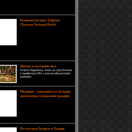
е през борда, защото най-дълбоката част на
те е 12м. Екскурзията в езерото трае около 45
и.
Национален парк Тайрона
На
(Tayrona National Park)
острова може да се практикува
пешеходен туризъм или подводни
спортове. Многоот посетителите
тук не пропускат да видят
археологическия обект Пуеблито
ito), който е на около един час наклонен път от
о.
Цветно и светлинно шоу
Остров Nagashima, близо до град Kuwana
в префектура Mie е дом на най-различни
атракции.
Малинди - съвкупност от история,
архитектура и коралови градини
Малинди е град в едноименния
залив на Кения, намиращ се на 120
км североизточно от остров
Момбаса. Бреговете му се къпят
във водите на Индийския океан.
Полуостров Бодрум в Турция