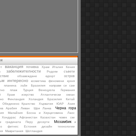
ти
ваканция
почивка
ет
Храм
Италия
Кения
забележителности
съвети
я
Родопи
ствие
остров
обзавеждане
курорт
ъм
интересно
козметика
феномени
кухня
и
планина
зъби
Бразилия
направи си сам
тно
плаж
Турция
Венецуела
Германия
я
Храм
изкуство
Атлантически океан
рно
Финландия
Холандия
Бразилия
Китай
Обединено Кралство
Хърватия
ЮАР
Азия
Черна гора
ска Арабия
Ливан
Шри Ланка
лия
Малайзия
Босна и Херцеговина
Лаос
Хондурас
Афганистан
Казахстан
човек
ски
Мозамбик
м
градината
Перу
десерти
и
но
фитнес
Естония
дизайн
технологии
ия
Мавритания
Шотландия