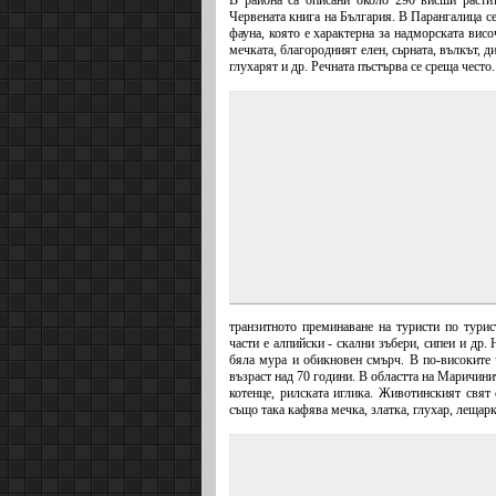
В района са описани около 290 висши расти
Червената книга на България. В Парангалица се
фауна, която е характерна за надморската вис
мечката, благородният елен, сьрната, вълкът, 
глухарят и др. Речната пъстърва се среща често.
транзитното преминаване на туристи по тури
части е алпийски - скални зъбери, сипеи и др.
бяла мура и обикновен смърч. В по-високите 
възраст над 70 години. В областта на Маричинит
котенце, рилската иглика. Животинският свят 
също така кафява мечка, златка, глухар, лещар