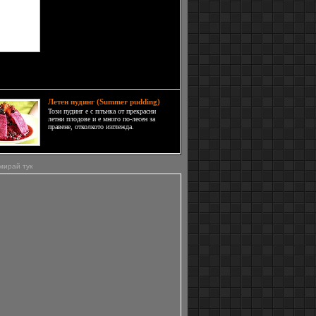
Намиращ се в югоизточната част
на Турция, там където Егейско
море среща Средиземно,
полуостров Бодрум е една от най-
популярните и изискани
туристически дестинации в южната
едка. 174-километровата му брегова ивица,
вана от заобикалящите го 32
Летен пудинг (Summer pudding)
Този пудинг е с плънка от прекрасни
летни плодове и е много по-лесен за
правене, отколкото изглежда.
мирай тук