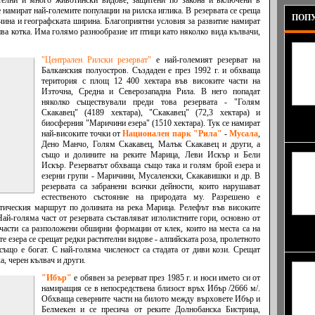
телни и много животински видове, защитени по закона и включени в
 намират най-големите популации на рилска иглика. В резервата се среща
ПОПУ
очина и географската ширина. Благоприятни условия за развитие намират
дива котка. Има голямо разнообразие ит птици като няколко вида кълвачи,
"Централен Рилски резерват"
е най-големият резерват на
Балканския полуостров. Създаден е през 1992 г. и обхваща
територия с площ 12 400 хектара във високите части на
Източна, Средна и Северозападна Рила. В него попадат
няколко съществували преди това резервата - "Голям
Скакавец" (4189 хектара), "Скакавец" (72,3 хектара) и
изкуст
биосферния "Маричини езера" (1510 хектара). Тук се намират
наблюд
най-високите точки от
Национален парк "Рила"
-
Мусала
,
Дено Манчо, Голям Скакавец, Малък Скакавец и други, а
също и долините на реките Марица, Леви Искър и Бели
Искър. Резерватът обхваща също така и голям брой езера и
езерни групи - Маричини, Мусаленски, Скакавишки и др. В
резервата са забранени всички дейности, които нарушават
естественото състояние на природата му. Разрешено е
стическия маршрут по долината на река Марица. Релефът във високите
 Най-голяма част от резервата съставляват иглолистните гори, основно от
части са разположени обширни формации от клек, които на места са на
Мин (1
е езера се срещат редки растителни видове - алпийската роза, пролетното
на све
също е богат. С най-голяма численост са стадата от диви кози. Срещат
ка, черен кълвач и други.
"Ибър"
е обявен за резерват през 1985 г. и носи името си от
намиращия се в непосредствена близост връх Ибър /2666 м/.
Обхваща северните части на билото между върховете Ибър и
Белмекен и се пресича от реките Долнобанска Бистрица,