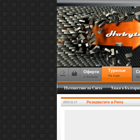
Туризъм
Оферти
С
На къде
и Хотели
За
Пътешествие по Света
Хижи в Българи
Резерватите в Рила
2010-11-17