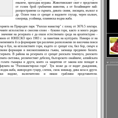
еньовче, преходна мурава. Животинският свят е представен
от голям брой гръбначни животни, а от бозайниците най-
разпространени са сърната, дивата свиня, лисицата, вълкът и
др. Освен това се срещат и видовете глухар, черен кълвач,
сокерица, усойница, планинска водна жаба.
ни със
торията на Природен парк "Рилски манастир" с площ от 3676.5 хектара.
образу
вичните иглолистни и смесени елово - букови гори, както и много рядко
начение на резервата е да опази естествената среда на архитектурно -
обявен от ЮНЕСКО през 1983 г.
за паметник на културата. Намира се на
змененията й са формирани три различно разположени по височина пояси
бър и бук, на иглолистните гори, където се срещат ела, бял бор, смърч и
екови формации и високопланинска гъжва, заемаща предимно билата.
ервата. В района на резервата се срещат рилската теменуга, рилското
ената светлика, ресничестият дебелец, българското омайниче, алпийската
, голата гъшарка и други, които са защитени от закона или попадат в
рекла
фауната на "Риломанстирски гори". Тук може да се видят дъждовник,
 водна жаба, живороден гущер, слепок, смок мишкар, дива коза и други.
ки видове, включително и някои грабливи представители.