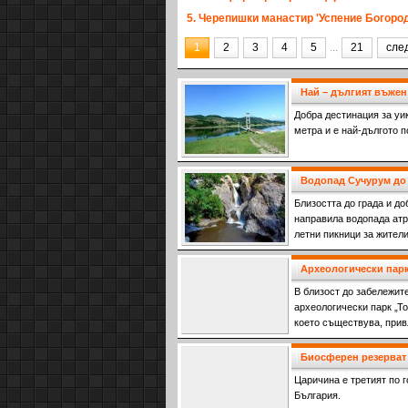
5. Черепишки манастир 'Успение Богоро
1
2
3
4
5
...
21
сле
Най – дългият въжен
Добра дестинация за уик
метра и е най-дългото 
Водопад Сучурум до 
Близостта до града и д
направила водопада атр
летни пикници за жители
Археологически пар
В близост до забележит
археологически парк „Топ
което съществува, прив
Биосферен резерват 
Царичина е третият по 
България.