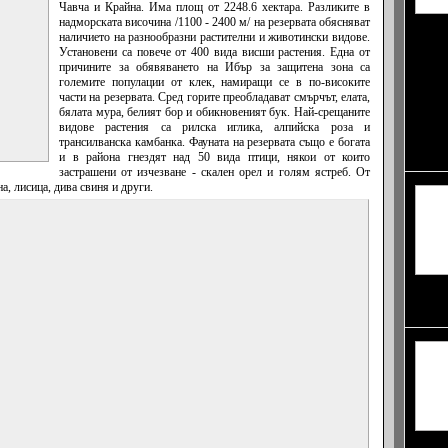
Чавча и Крайна. Има площ от 2248.6 хектара. Разликите в
надморската височина /1100 - 2400 м/ на резервата обясняват
Еднодн
н
аличието на разнообразни растителни и животински видове.
започв
Установени са повече от 400 вида висши растения.
Една от
Кулмин
причините за обявяването на Ибър за защитена зона са
подпал
големите популации от клек, намиращи се в по-високите
съпров
части на резервата.
Сред горите преобладават смърчът, елата,
състез
бялата мура, белият бор и обикновеният бук.
Най-срещаните
деноно
видове растения са рилска иглика,
алпийска роза
и
364 дн
трансилванска камбанка.
Фауната на резервата също е богата
сценар
и в района гнездят над 50 вида птици, някои от които
застрашени от изчезване - скален орел и голям ястреб. От
а, лисица, дива свиня и други.
допълн
Манче