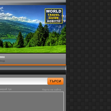
мях
Shop
мирай тук
Карта на сайта