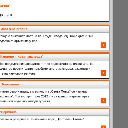
дично'
дваща »
 мост в България
енда е въженият мост на яз. Студен кладенец. Той е дълъг 260
подобно съоръжение у нас.
Карлово - 'хвърчаща вода'
обре поддържания асфалтов път до подножието на планината, са
акция за посетителите и любимо място за отмора, разходки и
те на Карлово и региона.
к Тополница
елното село Чавдар, в местността „Света Петка” се намира
олница”. Той е открит през 2012 г. и за краткото време, през
лича целогодишно хиляди туристи
'Царичина'
големина резерват в Национален парк „Централен Балкан“,