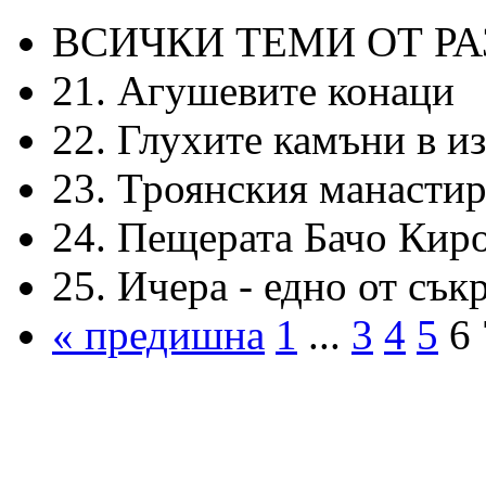
ВСИЧКИ ТЕМИ ОТ Р
21. Агушевите конаци
22. Глухите камъни в и
23. Троянския манастир
24. Пещерата Бачо Кир
25. Ичера - едно от съ
« предишна
1
...
3
4
5
6 