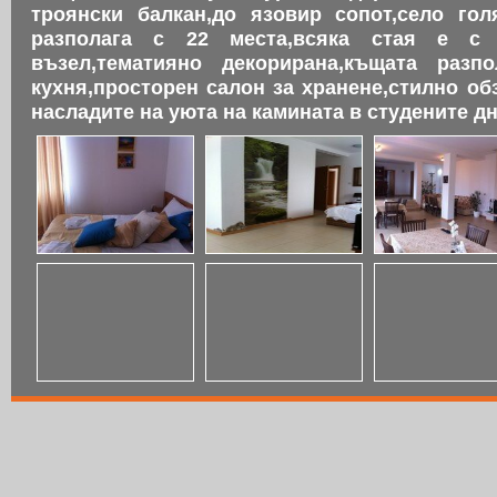
троянски балкан,до язовир сопот,село го
разполага с 22 места,всяка стая е с 
възел,тематияно декорирана,къщата разп
кухня,просторен салон за хранене,стилно об
насладите на уюта на камината в студените дн