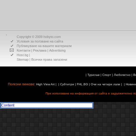
Copyright © 2009 hobyto.com
Условия за ползване на сайта
Публикуване на вашите материали
Контакти
|
Реклама
|
Advertising
Host.bg
|
Sitemap
| Всички права запазени
|
Туризъм
|
Спорт
|
Любопитно
|
В
Полезни линкове:
High View Art
| |
Субтитри
|
FHL.BG
|
Очи на четири лапи
| |
Новин
При използване на информация от сайта е задължително поз
Content