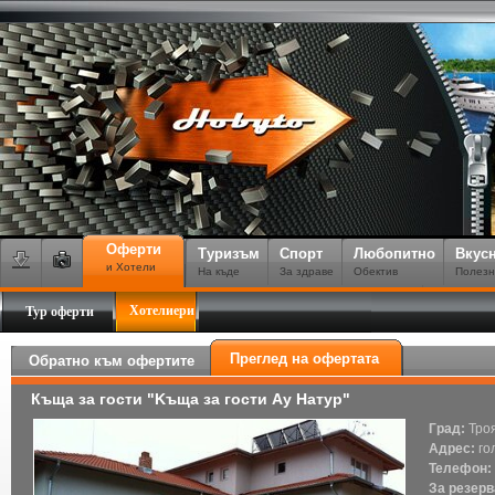
Оферти
Туризъм
Спорт
Любопитно
Вкус
и Хотели
На къде
За здраве
Обектив
Полезн
Хотелиери
Тур оферти
Преглед на офертата
Обратно към офертите
Къща за гости "Kъща за гости Ау Hатур"
Град:
Тро
Адрес:
го
Телефон:
За резерв