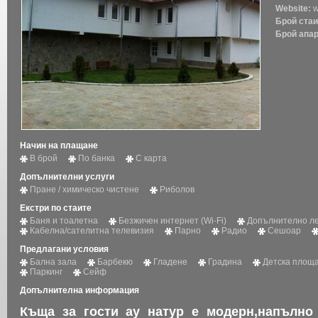
Website:
w
Брой ста
Брой апа
Начин на плащане
В брой
По банка
С карта
Допълнителни услуги
Пране / химическо чистене
Риболов
Екстри по стаите
Баня и тоалетна
Безжичен интернет (Wi-Fi)
Допълнително ле
Кабелна/сателитна телевизия
Парно
Радио
Сешоар
Предлагани условия
Бална зала
Барбекю
Гладене
Градина
Детска площ
Паркинг
Сейф
Допълнителна информация
Къща за гости ау натур е модерн,напълно