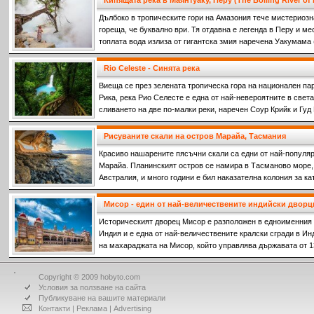
Кипящата река в Маянтуаку, Перу (The Boiling River of
Дълбоко в тропическите гори на Амазония тече мистериозна
гореща, че буквално ври. Тя отдавна е легенда в Перу и ме
топлата вода излиза от гигантска змия наречена Уакумама
водите.
Rio Celeste - Синята река
Виеща се през зелената тропическа гора на национален парк
Рика, река Рио Селесте е една от най-невероятните в света
сливането на две по-малки реки, наречен Соур Крийк и Гуд
на двете напълно прозрачни реки се срещат, се образува п
Рисуваните скали на остров Марайа, Тасмания
Красиво нашарените пясъчни скали са едни от най-популяр
Марайа. Планинският остров се намира в Тасманово море,
Австралия, и много години е бил наказателна колония за к
престъпления срещу френските колонизатори.
Мисор - един от най-величествените индийски дворц
Историческият дворец Мисор е разположен в едноименния 
Индия и е една от най-величествените кралски сгради в И
на махараджата на Мисор, който управлява държавата от 13
Copyright © 2009 hobyto.com
Условия за ползване на сайта
Публикуване на вашите материали
Контакти
|
Реклама
|
Advertising