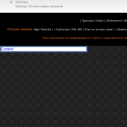
Host.bg
|
Sitemap
| Всички права запазени
|
Туризъм
|
Спорт
|
Любопитно
|
В
Полезни линкове:
High View Art
| |
Субтитри
|
FHL.BG
|
Очи на четири лапи
| |
Новин
При използване на информация от сайта е задължително поз
Content