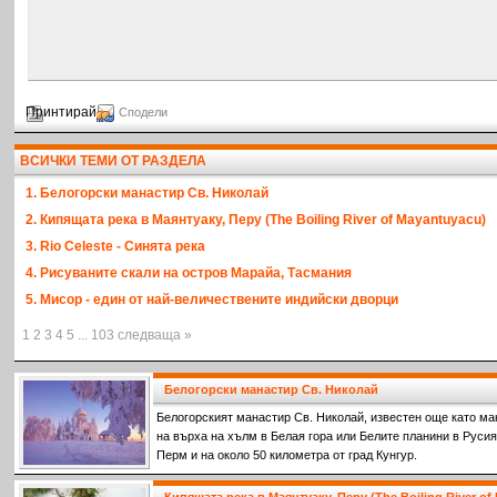
Принтирай
Сподели
ВСИЧКИ ТЕМИ ОТ РАЗДЕЛА
1. Белогорски манастир Св. Николай
2. Кипящата река в Маянтуаку, Перу (The Boiling River of Mayantuyacu)
3. Rio Celeste - Синята река
4. Рисуваните скали на остров Марайа, Тасмания
5. Мисор - един от най-величествените индийски дворци
1 2 3 4 5 ... 103 следваща »
Белогорски манастир Св. Николай
Белогорският манастир Св. Николай, известен още като ма
на върха на хълм в Белая гора или Белите планини в Русия,
Перм и на около 50 километра от град Кунгур.