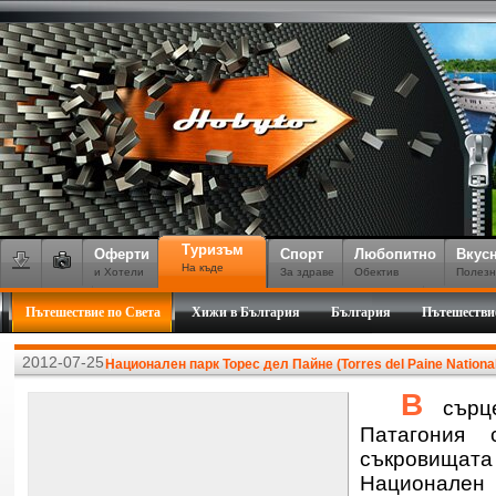
Туризъм
Оферти
Спорт
Любопитно
Вкус
На къде
и Хотели
За здраве
Обектив
Полезн
Пътешествие по Света
Хижи в България
България
Пътешестви
2012-07-25
Национален парк Торес дел Пайне (Torres del Paine National
В
сърце
Патагония
съкровищата
Национале