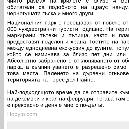
чийто размах на крилете е близо 4 мет
обитатели са
подобното на щраус нанду,
черногушата гъска и много други.
Националния парк е посещаван от повече от
000 чуждестранни туристи годишно. На тери
маркирани пътеки и пътища, както и пла
предоставят
подслон и храна. Гостите на па
между еднодневна екскурзия до кулите, попу
който се изминава за близо пет дни или 
Абсолютно забранено е отклоняването от об
парка, а къмпингуването е разрешено само
това места. Паленето на дървени огньов
територията на
Торес дел Пайне.
Най-подходящото време да се отправите към
на декември и края на февруари. Тогава там 
е прекрасно и деня е много по-дълъг.
Hobyto.com