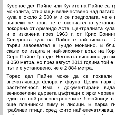
Куернос дел Пайне или Кулите на Пайне са т
монолита, стърчащи величествено над патаго
кула е около 2 500 м и се предполага, че е 
въпреки че това не е окончателно установ
покорена от Армандо Асте. Централната кула
и е изкачена през 1963 г. от Крис Бонин
Северната кула на Пайне е най-ниската - 
първи завоевател е Гуидо Монзино. В бли
скали се издига и най-високият връх на
Кор
Серо Пайне Гранде. Неговата височина до ск
3 050 метра, но през август 2011 година той е
път и е установено, че е 2 884 метра.
Торес дел Пайне може да се похвали 
впечатляваща флора и фауна. Целия парк е
растителност. Има 7 документирани вида
вечнозелени дървета цъфтящи с ярки червени
един от най-разпространените бозайници в
още планински пиму и лисици. В парка г
грабливи птици, сред които най-впечатляващ