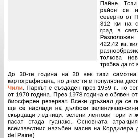
Пайне. Този
район се 
северно от
П
312 км на с
град в свет
Разположен
422,42 кв. ки
разнообраз
толкова нев
трябва да го 
До 30-те година на 20 век тази самотна
картографирана, но днес тя е
популярна дест
Чили
. Паркът е създаден през 1959 г., но с
от 1970 година. През 1978 година е обявен о
биосферен резерват.
Всеки дръзнал да се п
ще се наслади на
дълбоки зеленикаво-сини
скърцащи ледници,
зелени ленгови гори и ж
пасат стада гуанако. Основната атракци
всеизвестния назъбен масив на Кордилера 
del Paine)