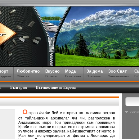
порт
Любопитно
Вкусно
Мода
За дома
Зоо Свят
С
 здраве
Обектив
Полезно
Естетично
Практично
Занимателно
E-
я
България
Пътешествие из Европа
д
О
рекла
стров Фи Фи Лей е вторият по големина остров
от тайландския архипелаг Фи Фи, разположен в
Андаманово море. Той принадлежи към провинция
Краби и се състои от пръстен от стръмни варовикови
хълмове и няколко залива, най-известният от които е
Мая Бей, популяризиран от филма с Леонардо Ди