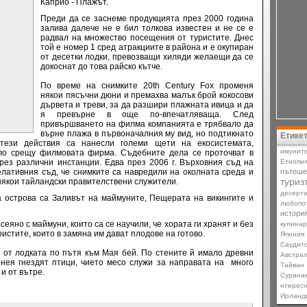
Каприо - Плажът.
Преди да се заснеме продукцията през 2000 година
залива далече не е бил толкова известен и не се е
радвал на множество посещения от туристите. Днес
той е номер 1 сред атракциите в района и е окупиран
от десетки лодки, превозващи хиляди желаещи да се
докоснат до това райско кътче.
По време на снимките
20th Century Fox
променя
някои пясъчни дюни и премахва малък брой кокосови
дървета и треви, за да разшири плажната ивица и да
я превърне в още по-впечатляваща. След
привършването на филма компанията е трябвало да
върне плажа в първоначалния му вид, но
подтикнато
Етике
тези действия са нанесли големи щети на екосистемата,
имунит
ело срещу филмовата
фирма. Съдебните дела се проточват в
ез различни инстанции. Едва през 2006 г. Върховния съд на
Етиопи
ативния съд, че снимките са навредили на околната среда и
пътеше
туриз
 някои тайландски правителствени служители.
десерт
 острова са Заливът на маймуните, Пещерата на викингите и
любопо
истори
еяно с маймуни, които са се научили, че хората ги хранят и без
кулина
ристите, които в замяна им дават плодове на готово.
Япония
Саудит
 от лодката по пътя към Мая бей. По стените й имало древни
Австра
нея гнездят птици, чието месо служи за направата на много
Тайван
и от вътре.
Сурина
нтерес
Ирланд