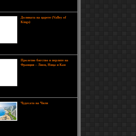
а, разположени на площ от 250 кв. км. В
то островната
Долината на царете (Valley of
Долината на царете край
Kings)
Луксор (Luxor) е пустинна
равнина, заобиколена от стръмни
хълмове. Разположена е на
западния бряг на Нил, близо до
град Тива. Това е най-великия
на открито и то заслужено.
Пролетно бягство в перлите на
Май
Франция – Лион, Ница и Кан
е месец, през който французите се
пробуждат от зимната летаргия и
се отдават изцяло на насладата от
пролетта. Дългата зима отстъпва
място на топлото време, чистия
 и красивата природа.
Република Чили
Чудесата на Чили
е държава разположена в
югозападната част на Южна
Америка. Територията на страната
е като тясна ивица простираща се
йбрежието на Тихия океан (дължаната й е 4329
 ширина около 170 км). На север граничи с
на североизток с Б