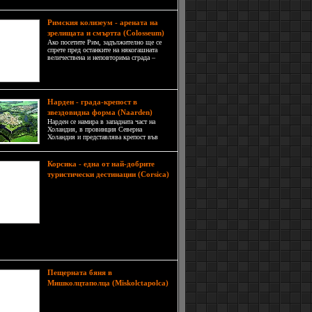
Римския колизеум - арената на
зрелищата и смъртта (Colosseum)
Ако посетите Рим, задължително ще се
спрете пред останките на някогашната
величествена и неповторима сграда –
Колизеума! Макар и руини, тя все още
всява респект и се усеща полъхът на
отминалите времена, когато хиляди мъже
с атлетични тела са доставяли
Нарден - градa-крепост в
звездовидна форма (Naarden)
Нарден се намира в западната част на
Холандия, в провинция Северна
Холандия и представлява крепост във
формата на звезда. Тя е една от малкото
оцелели холандски бастиони и
единственото укрепление в Европа с
Корсика - една от най-добрите
уникални двойни стени и ровове с вода.
туристически дестинации (Corsica)
Корсика притежава едни от най-
красивите плажове в Европа и в
света, а тези които ще откриете в
околностите на Порто Векио в
югоизточната част на острова
о ще ви вземат дъха! Санта Джулия, Рондинара,
жо ди Балистра, Сант‘Аманца, Паломбаджия,
Пещерната бяня в
Мишколцтаполца (Miskolctapolca)
Безспорно най-известната атракция
в град Мишколц, Унгария е