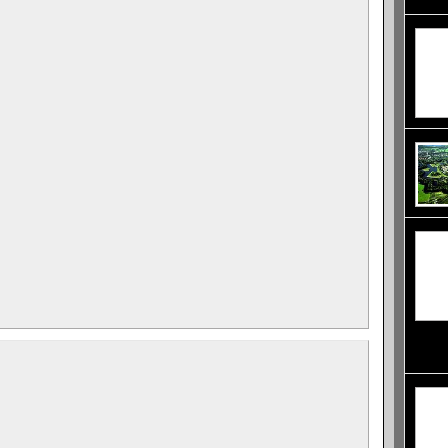
направ
Спиад