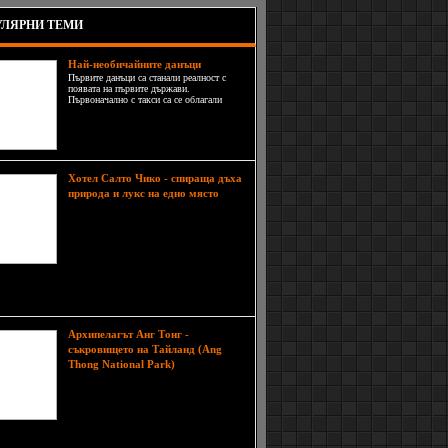
ЛЯРНИ ТЕМИ
Най-необичайните данъци
Първите данъци са станали реалност с
появата на първите държави.
Първоначално с такси са се облагали
поземлените владения, животновъдството
и работниците, но с нарастване нуждите
на страните се създавали все по-странни, а
днес дори и абсурдни данъци.
Хотел Салто Чико - спираща дъха
природа и лукс на едно място
Ледници, фиорди, дива природа,
планински върхове, водопади,
бързи реки и езера - всичко това е
Патагония, едно от най-красивите
региони на планетата Земя.
т е огромен, разделен между Чили и Аржентина
ия край на Южна Америка. Като се има предвид
Архипелагът Анг Тонг -
съкровището на Тайланд (Ang
Архипелагът
Thong National Park)
Анг Тонг се намира на около 30
км. северозападно от град Ко
Самуй (Ko Samui) и е едно от най-
големите природни съкровища на
д. Състои се от близо 42 големи и по-малки