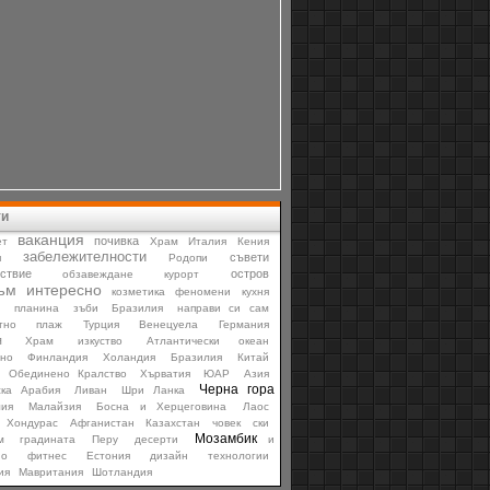
ти
ваканция
почивка
ет
Храм
Италия
Кения
забележителности
съвети
я
Родопи
ствие
остров
обзавеждане
курорт
ъм
интересно
козметика
феномени
кухня
и
планина
зъби
Бразилия
направи си сам
тно
плаж
Турция
Венецуела
Германия
я
Храм
изкуство
Атлантически океан
рно
Финландия
Холандия
Бразилия
Китай
Обединено Кралство
Хърватия
ЮАР
Азия
Черна гора
ска Арабия
Ливан
Шри Ланка
лия
Малайзия
Босна и Херцеговина
Лаос
Хондурас
Афганистан
Казахстан
човек
ски
Мозамбик
м
градината
Перу
десерти
и
но
фитнес
Естония
дизайн
технологии
ия
Мавритания
Шотландия