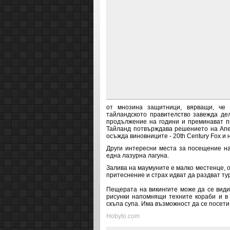
от мнозина защитници, вярващи, че 
тайландското правителство завежда д
продължение на години и преминават пр
Тайланд потвърждава решението на Апел
осъжда виновниците -
20th Century Fox и
Други интересни места за посещение на
една лазурна лагуна.
Залива на маумуните е малко местенце, ос
притеснение и страх идват да раздват ту
Пещерата на викингите може да се види
рисунки напомнящи техните кораби и в 
скъпа супа. Има възможност да се посети 
Hobyto.com