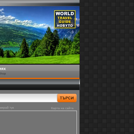
мях
Shop
мирай тук
Карта на сайта