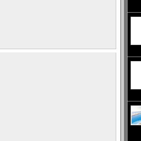
остров
минало
музей 
въздух
по кра
км при
Перу, 