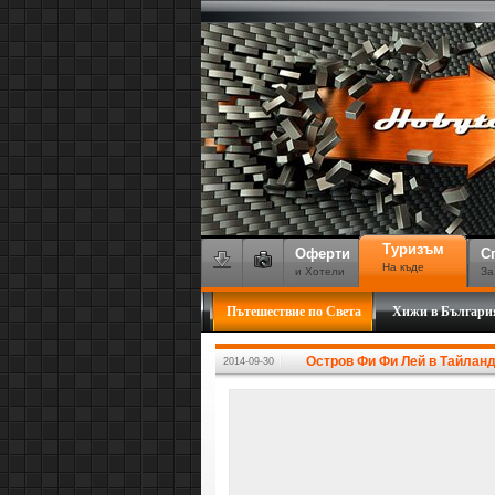
Туризъм
Оферти
С
На къде
и Хотели
За
Пътешествие по Света
Хижи в Българи
Остров Фи Фи Лей в Тайлан
2014-09-30