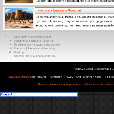
ще стигнете до място в гората пълно със стари, ръждясали
Крепостта Деравар в Пакистан
Те се извисяват на 30 метра, а общата им обиколка е 1500 
пустинята Холистан, а още по-голям интерес предизвиква 
туристи, но и голяма част от пакистанците не знаят за ней
Copyright © 2009 hobyto.com
Условия за ползване на сайта
Публикуване на вашите материали
Контакти
|
Реклама
|
Advertising
Host.bg
|
Sitemap
| Всички права запазени
|
Туризъм
|
Спорт
|
Любопитно
|
В
Полезни линкове:
High View Art
| |
Субтитри
|
FHL.BG
|
Очи на четири лапи
| |
Новин
При използване на информация от сайта е задължително поз
Content