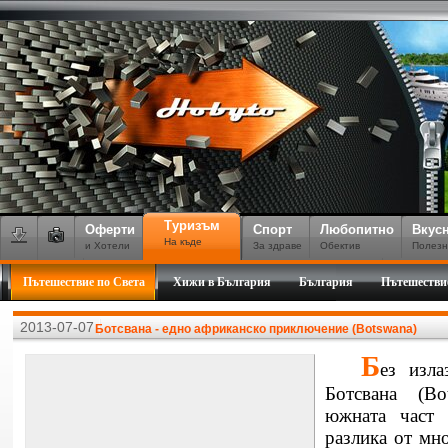
Туризъм
Оферти
Спорт
Любопитно
Вкус
На къде
и Хотели
За здраве
Обектив
Полезн
Пътешествие по Света
Хижи в България
България
Пътешестви
2013-07-07
Ботсвана - едно африканско приключение (Botswana)
Б
ез изла
Ботсвана (
Bo
южната част 
разлика от мн