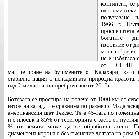
континент, се 
икономичес
получаване н
1966 г. Път
просперитета е
богатите ди
изобилие от д
многообразие.
не е избягала 
от СПИН и
малтретиране на бушмените от Калахари, като 
стабилна нация с ненадмината природна красота. 
над 2 милиона, по преброяване от 2010г..
Ботсвана се простира на повече от 1000 км от севе
изток на запад, и е сравнима по размер с Мадагаска
американския щат Тексас. Тя е 45-тата по големина
и е плосък и 85% от територията е заета от пустия
% от земята може да се обработва лесно.
П
диаментена корона е без съмнение делтата на река 