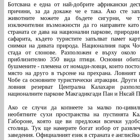
Ботсвана е една от най-добрите африкански дес
причини, за да докаже че е така. Ако сте зап
животните можете да бъдете сигурни, че 
изключителни възможности да го направите като
страната се дава на национални паркове, природни
сафарита, където туристите запълват памет кар
снимки на дивата природа. Националния парк Чо
стада от слонове. Разположен е върху около
приблизително 350 вида птици. Основни обита
бушмените - племена от номади-ловци, които посто
място на друго в търсене на прехрана. Ловният
Чобе са основните туристически атракции. Други 
ловния резерват Централна Калахари разпо
националните паркове Макгадикгади Пан и Нксай П
Ако се случи да копнеете за малко по-цивил
необятните сухи пространства на пустинята Кал
Габороне, която ще ви предложи всички удобс
столица. Тук ще намерите богат избор от развле
заведения. Официалният език в страната е англисйки