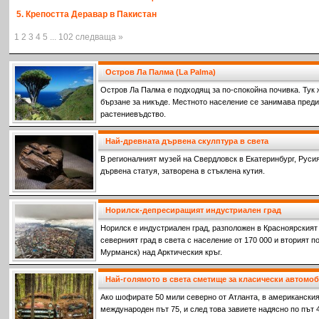
5. Крепостта Деравар в Пакистан
1 2 3 4 5 ... 102 следваща »
Остров Ла Палма (La Palma)
Остров Ла Палма е подходящ за по-спокойна почивка. Тук 
бързане за никъде. Местното население се занимава пред
растениевъдство.
Най-древната дървена скулптура в света
В pегионалният музей на Свердловск в Екатеринбург, Руси
дървена статуя, затворена в стъклена кутия.
Норилск-депресиращият индустриален град
Норилск е индустриален град, разположен в Красноярският к
северният град в света с население от 170 000 и вторият п
Мурманск) над Арктическия кръг.
Най-голямото в света сметище за класически автомо
Ако шофирате 50 мили северно от Атланта, в американски
международен път 75, и след това завиете надясно по път 4