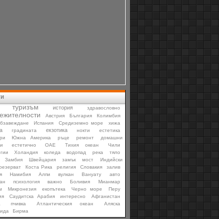
ти
туризъм
история
здравословно
ежителности
Австрия
България
Колимбия
бзавеждане
Испания
Средиземно море
хижа
а
екзотика
градината
нокти
естетика
ри
Южна Америка
ръце
ремонт
домашни
и
естетично
ОАЕ
Тихия океан
Чили
гии
Холандия
коледа
водопад
река
тяло
Замбия
Швейцария
замък
мост
Индийски
резерват
Коста Рика
религия
Словакия
залив
я
Намибия
Алпи
вулкан
Вануату
авто
ан
психология
важно
Боливия
Мианмар
м
Микронезия
екопътека
Черно море
Перу
ия
Саудитска Арабия
интересно
Афганистан
а
пчивка
Атлантическия океан
Аляска
тида
Бирма