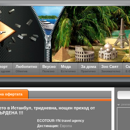
порт
Любопитно
Вкусно
Мода
За дома
Зоо Свят
С
 здраве
Обектив
Полезно
Естетично
Практично
Занимателно
E-
на офертата
рекла
ето в Истанбул, тридневна, нощен преход от
ЪРДЕНА !!!
ECOTOUR-YN travel agency
Дестинация:
Европа