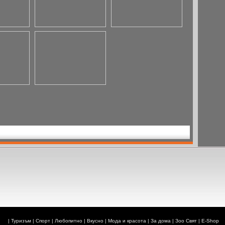
|
Туризъм
|
Спорт
|
Любопитно
|
Вкусно
|
Мода и красота
|
За дома
|
Зоо Свят
|
E-Shop