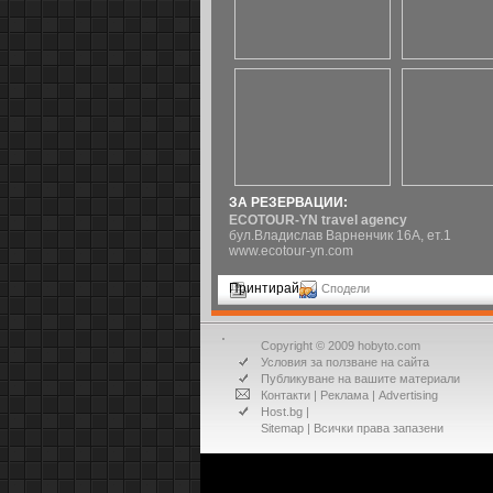
ЗА РЕЗЕРВАЦИИ:
ECOTOUR-YN travel agency
бул.Владислав Варненчик 16А, ет.1
www.ecotour-yn.com
Принтирай
Сподели
Copyright © 2009 hobyto.com
Условия за ползване на сайта
Публикуване на вашите материали
Контакти
|
Реклама
|
Advertising
Host.bg
|
Sitemap
| Всички права запазени