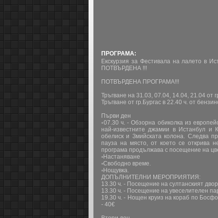
ПРОГРАМА:
Екскурзия за Фестивала на лалето в Ис
ПОТВЪРДЕНА !!!
ПОТВЪРДЕНА ПРОГРАМА!!!
Тръгване на 31.03, 07.04, 14.04, 21.04 от г
Тръгване от гр.Бургас в 22.40 ч. от бенз
Първи ден
◦07.30 ч. - Обзорна обиколка из европе
най-известните джамии в Истанбул и К
обелиск и Змийската колона. Следва п
пауза на място, от което се открива 
програма продължава с посещение на цвет
◦Настаняване
◦Свободно време.
◦Нощувка.
ДОПЪЛНИТЕЛНИ МЕРОПРИЯТИЯ:
13.30 ч. - Посещение на султанският дв
13.30 ч. - Посещение на увеселителен па
19.30 ч. - Нощен круиз на кораб по Босф
- 40€