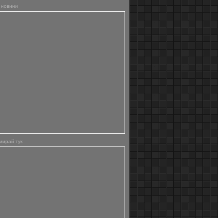
 новини
мирай тук