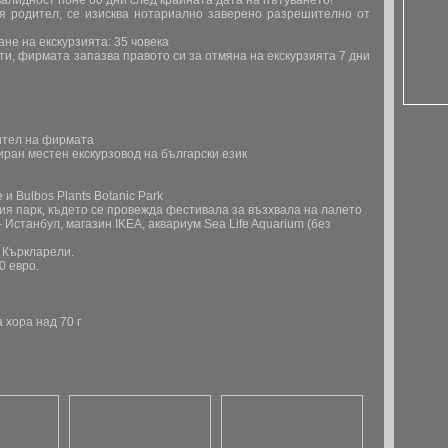
валидност поне 60 дни след крайната дата на пътуването!
ия родител, се изисква нотариално заверено разрешително от
не на екскурзията: 35 човека
ти, фирмата запазва правото си за отмяна на екскурзията 7 дни
вител на фирмата
иран местен екскурзовод на български език
и Bulbos Plants Botanic Park
ия парк, където се провежда фестивала за възхвала на лалето
Истанбул, магазин IKEA, аквариум Sea Life Aquarium (без
д Къркларели.
0 евро.
 хора над 70 г