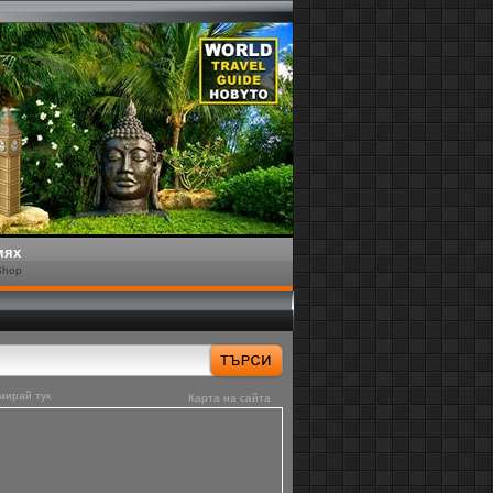
мях
Shop
мирай тук
Карта на сайта