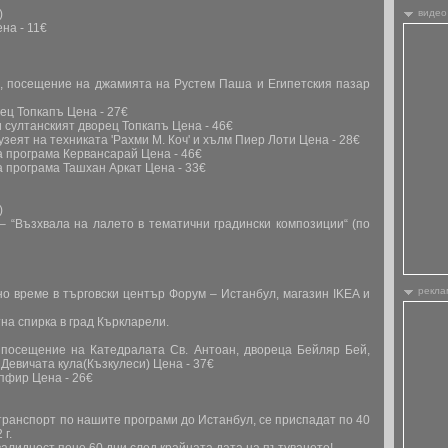
а)
видео
ена - 11€
а , посещение на джамията на Рустем Паша и Египетския пазар
рец Топкапъ
Цена - 27€
и султанският дворец Топкапъ
Цена - 46€
узеят на техниката 'Рахми М. Коч' и хълм Пиер Лоти
Цена - 28€
на програма Кервансарай
Цена - 46€
на програма Ташхан Аркат
Цена - 33€
а)
– “Възхвала на лалето в тематични градински композиции“ (по
рекла
но време в търговски център Форум – Истанбул, магазин IKEA и
тна спирка в град Къркларели.
р, посещение на Катедралата Св. Антоан, двореца Бейляр Бей,
Девичата кула(Къзкулеси)
Цена - 37€
апфир Цена - 26€
транспорт по нашите програми до Истанбул, се приспадат по 40
 г.