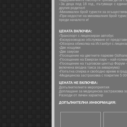
◦Задграничните паспорти трябва да са с 
◦За деца под 18 год., пътуващи с един
другия родител!
◦Минимален брой туристи за осъществява
◦При недостиг на минималния брой турис
преди началото и!
ЦЕНАТА ВКЛЮЧВА:
◦Транспорт с лицензиран aвтобус
◦Екскурзоводско обслужване от предста
◦Обзорна обиколка на Истанбул с лиценз
◦Две нощувки
◦Две закуски
◦Посещение на цветните паркове Gülhane 
◦Посещение на Емирган парк – най-голем
◦Посещение на търговски център Форум – 
включена входна такса за аквариума)
◦Попътна спирка и свободно време в гра
◦Медицинска застраховка с покритие 5 00
ЦЕНАТА НЕ ВКЛЮЧВА:
Допълнителните мероприятия
Доплащане за медицинска застраховка за
Разходи от личен характер
ДОПЪЛНИТЕЛНА ИНФОРМАЦИЯ: