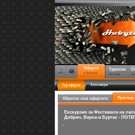
Оферти
Туризъм
С
и Хотели
На къде
За
Хотелиери
Тур оферти
Преглед 
Обратно към офертите
Екскурзия за Фестивала на лал
Добрич, Варна и Бургас - ПОТВ