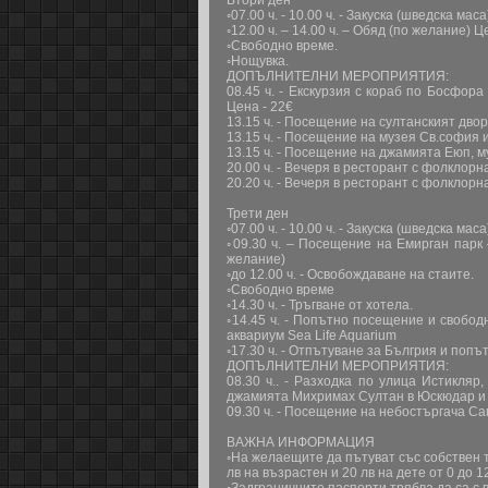
Втори ден
◦07.00 ч. - 10.00 ч. - Закуска (шведска мас
◦12.00 ч. – 14.00 ч. – Обяд (по желание) Ц
◦Свободно време.
◦Нощувка.
ДОПЪЛНИТЕЛНИ МЕРОПРИЯТИЯ:
08.45 ч. - Екскурзия с кораб по Босфор
Цена - 22€
13.15 ч. - Посещение на султанският дво
13.15 ч. - Посещение на музея Св.софия 
13.15 ч. - Посещение на джамията Еюп, м
20.00 ч. - Вечеря в ресторант с фолклор
20.20 ч. - Вечеря в ресторант с фолклор
Трети ден
◦07.00 ч. - 10.00 ч. - Закуска (шведска мас
◦09.30 ч. – Посещение на Емирган парк 
желание)
◦до 12.00 ч. - Освобождаване на стаите.
◦Свободно време
◦14.30 ч. - Тръгване от хотела.
◦14.45 ч. - Попътно посещение и свобод
аквариум Sea Life Aquarium
◦17.30 ч. - Отпътуване за Бългрия и попъ
ДОПЪЛНИТЕЛНИ МЕРОПРИЯТИЯ:
08.30 ч.. - Разходка по улица Истикля
джамията Михримах Султан в Юскюдар и 
09.30 ч. - Посещение на небостъргача С
ВАЖНА ИНФОРМАЦИЯ
◦На желаещите да пътуват със собствен 
лв на възрастен и 20 лв на дете от 0 до 12