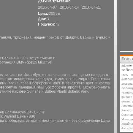
Дати на тръгване:
2016-04-07
2016-04-14
2016-04-21
Цена:
205 лв.
Дни:
3
Нощувки:
^2
танбул, тридневна, нощен преход от Добрич, Варна и Бургас -
р.Варна в 20.30 ч. от ул. “Антим I“
Етике
иностанция OMV (срещу McDrive)
здраве
забел
йската част на Истанбул, която започва с посещение на една от
тяло
о
онстантинополския хиподрум, където се намират Египетския
Америк
реминаване през Босфорския мост в азиатската част и кратка
аксесоа
невероятна панорама към Босфорския пролив. Екскурзионната
любимц
ните паркове Gülhane и Bulbos Plants Botanic Park.
техноло
фитнес
океан
Намиби
Казахст
орец Долмабахче
Цена - 35€
Сурина
рк Vialend
Цена - 30€
Монгол
ора с програма, вечеря и местни напитки - без ограничение
Цена
Украйн
Антарк