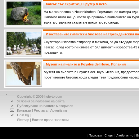
Камък със скрит WI_FI рутер в него
На малка поляна в Neuenkirchen, Германия, се намира еди
Наблизо няма нищо, което да привлича вниманието на турис
едната страна на скалата е покрита със сажди.
Изоставените гигантски бюстове на Президентския 
Скулптора използва стиропор и мазилка, за да създаде фор
Тексас, след което ги излива от бял цимент и изработва 43
президенти.
Музеят на пчелите в Poyales del Hoyo, Испания
Музеят на пчелите в Poyales del Hoyo, Испания, предостав
посетителите безопасно да гледат тези трудолюбиви насек
Copyright © 2009 hobyto.com
Условия за ползване на сайта
Публикуване на вашите материали
Контакти
|
Реклама
|
Advertising
Host.bg
|
Sitemap
| Всички права запазени
|
Туризъм
|
Спорт
|
Любопитно
|
В