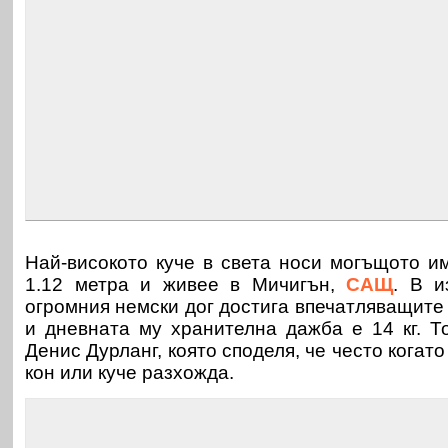
Най-високото куче в света носи могъщото им
1.12 метра и живее в Мичигън,
САЩ
. В и
огромния немски дог достига впечатляващите 2
и дневната му хранителна дажба е 14 кг. Т
Денис Дурланг, която споделя, че често когато
кон или куче разхожда.