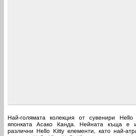
Най-голямата колекция от сувенири Hello
японката Асако Канда. Нейната къща е 
различни Hello Kitty елементи, като най-ат