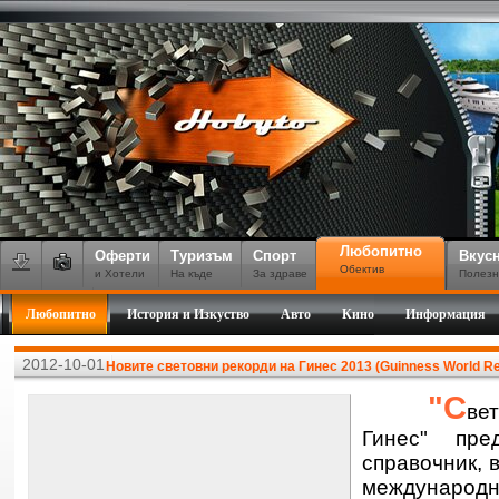
Любопитно
Оферти
Туризъм
Спорт
Вкус
Обектив
и Хотели
На къде
За здраве
Полезн
Любопитно
История и Изкуство
Авто
Кино
Информация
2012-10-01
Новите световни рекорди на Гинес 2013 (Guinness World R
"С
ве
Гинес" пре
справочник, 
международн