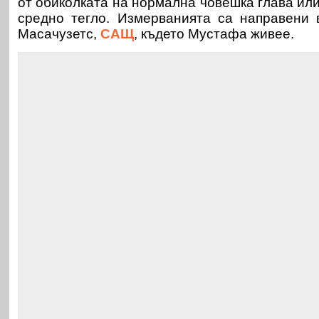
от обиколката на нормална човешка глава ил
средно тегло. Измерванията са направени 
Масачузетс,
САЩ
, където Мустафа живее.