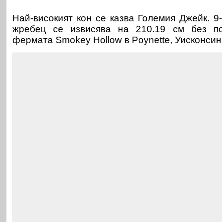
Най-високият кон се казва Големия Джейк. 9
жребец се извисява на 210.19 см без по
фермата Smokey Hollow в Poynette, Уисконсин