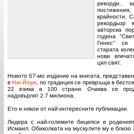
рекорди, 
постижения,
крайности. 
рекордьор к
авторска по
година "Све
Гинес" се
старата коле
нови впечат
цял свят.
Новото 57-мо издание на книгата, представе
в
Ню Йорк
, по традиция се превръща в бестсе
22 езика в 100 страни. Очаква се про
надхвърлят 2.7 милиона.
Ето и някои от най-интересните публикации.
Лидера с най-големите бицепси е родения
Исмаил. Обиколката на мускулите му е близо 7