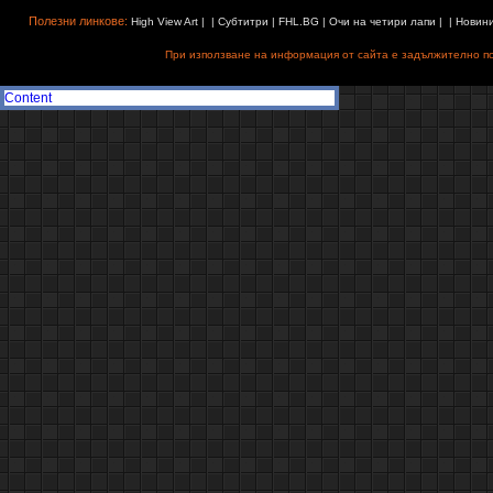
Полезни линкове:
High View Art
| |
Субтитри
|
FHL.BG
|
Очи на четири лапи
| |
Новин
При използване на информация от сайта е задължително поз
Content