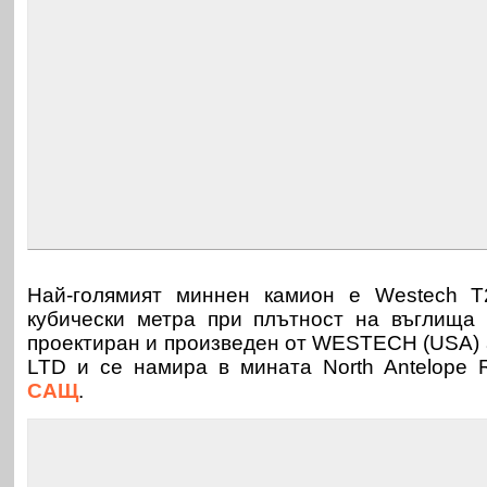
Най-голямият миннен камион е Westech T
кубически метра при плътност на въглища 
проектиран и произведен от WESTECH (USA) a
LTD и се намира в мината North Antelope R
САЩ
.