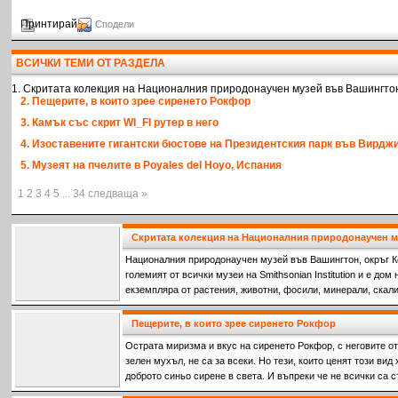
Принтирай
Сподели
ВСИЧКИ ТЕМИ ОТ РАЗДЕЛА
1. Скритата колекция на Националния природонаучен музей във Вашингто
2. Пещерите, в които зрее сиренето Рокфор
3. Камък със скрит WI_FI рутер в него
4. Изоставените гигантски бюстове на Президентския парк във Вирдж
5. Музеят на пчелите в Poyales del Hoyo, Испания
1 2 3 4 5 ... 34 следваща »
Скритата колекция на Националния природонаучен 
Националния природонаучен музей във Вашингтон, окръг К
големият от всички музеи на Smithsonian Institution и е дом
екземпляра от растения, животни, фосили, минерали, скали
представляват над 90 % от колекциите на институцията.
Пещерите, в които зрее сиренето Рокфор
Острата миризма и вкус на сиренето Рокфор, с неговите от
зелен мухъл, не са за всеки. Но тези, които ценят този вид 
доброто синьо сирене в света. И въпреки че не всички са 
официално е известен като 'краля на сирената.'