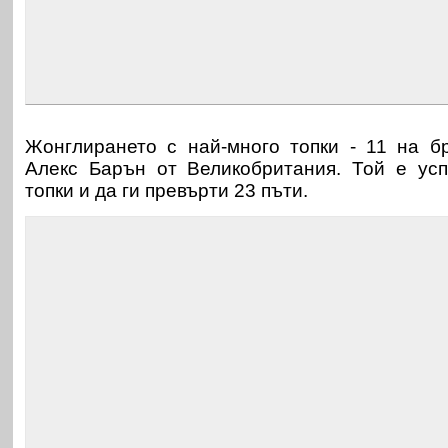
Жонглирането с най-много топки - 11 на б
Алекс Барън от Великобритания. Той е усп
топки и да ги превърти 23 пъти.