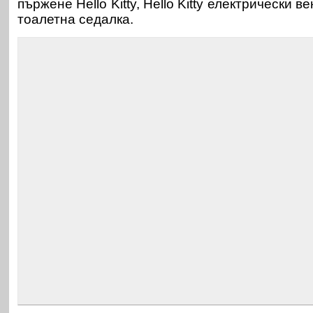
пържене Hello Kitty, Hello Kitty електрически ве
тоалетна седалка.