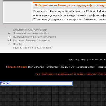
или речни брегове. Тук ще ви представим някои от тях, вд
на приказките.
Победителите от Аматьорския подводен фото конкурс
Всяка пролет University of Miami's Rosenstiel School of Mari
организира подводен фото-конкурс за любители фотографи,
20 на сто от доходите си от фотография. Снимковата надпр
и през годините добила международна популярност. На та
взели участие над 700 души от 23 страни.
Copyright © 2009 hobyto.com
Условия за ползване на сайта
Публикуване на вашите материали
Контакти
|
Реклама
|
Advertising
Host.bg
|
Sitemap
| Всички права запазени
|
Туризъм
|
Спорт
|
Любопитно
|
В
Полезни линкове:
High View Art
| |
Субтитри
|
FHL.BG
|
Очи на четири лапи
| |
Новин
При използване на информация от сайта е задължително поз
Content