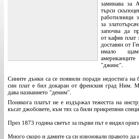
заминава за 
търси скъпоце
работилници з
за златотърса
започва да п
от кафяв плат 
доставян от Ге
имало щам
американцит
"джинс".
Сините дънки са се появили поради недостига на 
син плат е бил докаран от френския град Ним. 
дава названието "деним".
Понякога платът не е издържал тежестта на инстр
късат джобовете, към тях са били прикрепяни спец
През 1873 година светът за първи път е видял ориг
Много скоро и дамите са си извоювали правото да 