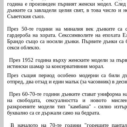
година е произведен първият женски модел. След 
дънките са завладели целия свят, в това число и н
Съветския съюз.
През 50-те години на миналия век дънките са с
гардероба на хората. Секссимволите на епохата 
Брандо също са носили дънки. Първите дънки са 
секси облекло.
През 1952 година върху женските модели за първи
истински шамар за консервативния морал.
През същия период особено модерни са били дъ
отпред, два отзад и един малък (за часовник) в дес
През 60-70-те години дънките стават униформа на
на свободата, сексуалността и новото мисле
разкроените модели тип "камбана" - силно изтъ
буквално са се държали само на бедрата.
В началото на 70-те години "горещите пантал