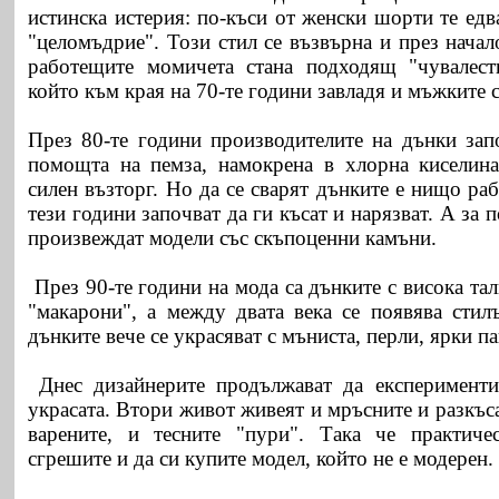
истинска истерия: по-къси от женски шорти те едв
"целомъдрие". Този стил се възвърна и през начал
работещите момичета стана подходящ "чувалест
който към края на 70-те години завладя и мъжките 
През 80-те години производителите на дънки запо
помощта на пемза, намокрена в хлорна киселина
силен възторг. Но да се сварят дънките е нищо ра
тези години започват да ги късат и нарязват. А за 
произвеждат модели със скъпоценни камъни.
През 90-те години на мода са дънките с висока тал
"макарони", а между двата века се появява стилъ
дънките вече се украсяват с мъниста, перли, ярки па
Днес дизайнерите продължават да експериментир
украсата. Втори живот живеят и мръсните и разкъс
варените, и тесните "пури". Така че практич
сгрешите и да си купите модел, който не е модерен.