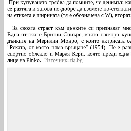
При купуването трябва да помните, че денимът, как
се разтяга и затова по-добре да вземете по-стегна
на етикета е ширината (тя е обозначена с W), вторат
За своята страст към дънките си признават мно
Една от тях е Бритни Спиърс, която наскоро куп
дънките на Мерилин Монро, с които актрисата с
"Реката, от която няма връщане" (1954). Не е ра
спортно облекло и Марая Кери, която преди една 
лице на Pinko.
Източник: tia.bg