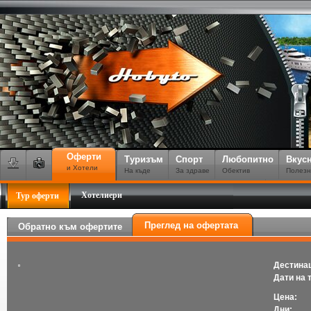
Оферти
Туризъм
Спорт
Любопитно
Вкус
и Хотели
На къде
За здраве
Обектив
Полезн
Хотелиери
Тур оферти
Преглед на офертата
Обратно към офертите
Дестина
Дати на 
Цена:
Дни: