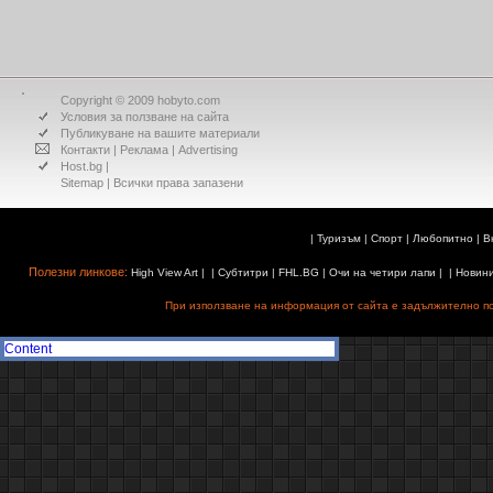
Copyright © 2009 hobyto.com
Условия за ползване на сайта
Публикуване на вашите материали
Контакти
|
Реклама
|
Advertising
Host.bg
|
Sitemap
| Всички права запазени
|
Туризъм
|
Спорт
|
Любопитно
|
В
Полезни линкове:
High View Art
| |
Субтитри
|
FHL.BG
|
Очи на четири лапи
| |
Новин
При използване на информация от сайта е задължително поз
Content