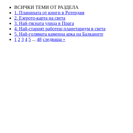
ВСИЧКИ ТЕМИ ОТ РАЗДЕЛА
1. Планината от книги в Ротердам
2. Езерото-карта на света
3. Най-тясната улица в Прага
4. Най-старият работещ планетариум в света
5. Най-голямата каменна арка на Балканите
1
2
3
4
5
...
48
следваща »