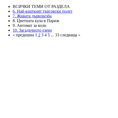
ВСИЧКИ ТЕМИ ОТ РАЗДЕЛА
6. Най-краткият търговски полет
7. Живата дърворезба
8. Цветната кула в Париж
9. Автомат за коли
10. Загадъчното езеро
« предишна 1
2
3 4 5 ... 33 следваща »