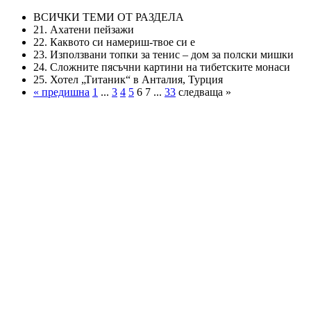
ВСИЧКИ ТЕМИ ОТ РАЗДЕЛА
21. Ахатени пейзажи
22. Каквото си намериш-твое си е
23. Използвани топки за тенис – дом за полски мишки
24. Сложните пясъчни картини на тибетските монаси
25. Хотел „Титаник“ в Анталия, Турция
« предишна
1
...
3
4
5
6 7 ...
33
следваща »