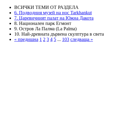
ВСИЧКИ ТЕМИ ОТ РАЗДЕЛА
6. Подводния музей на нос Tarkhankut
7. Царевичният палат на Южна Дакота
8. Национален парк Егмонт
9. Остров Ла Палма (La Palma)
10. Най-древната дървена скулптура в света
« предишна
1
2
3
4
5
...
103
следваща »