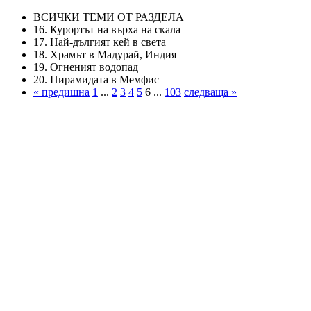
ВСИЧКИ ТЕМИ ОТ РАЗДЕЛА
16. Курортът на върха на скала
17. Най-дългият кей в света
18. Храмът в Мадурай, Индия
19. Огненият водопад
20. Пирамидата в Мемфис
« предишна
1
...
2
3
4
5
6 ...
103
следваща »