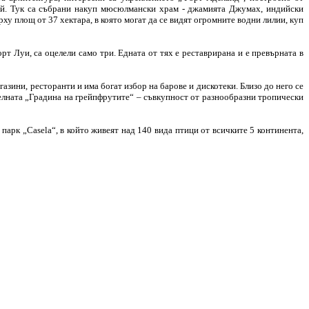
ций. Тук са събрани накуп мюсюлмански храм - джамията Джумах, индийски
ху площ от 37 хектара, в която могат да се видят огромните водни лилии, куп
т Луи, са оцелели само три. Едната от тях е реставрирана и е превърната в
азини, ресторанти и има богат избор на барове и дискотеки. Близо до него се
ителната „Градина на грейпфрутите“ – съвкупност от разнообразни тропически
парк „Casela“, в който живеят над 140 вида птици от всичките 5 континента,