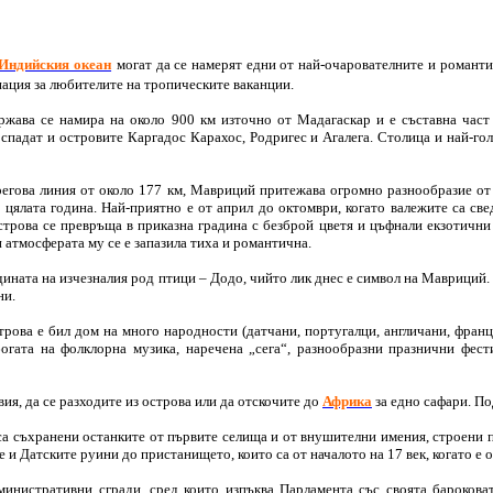
Индийския океан
могат да се намерят едни от най-очарователните и романт
ация за любителите на тропическите ваканции.
ржава се намира на около 900 км източно от Мадагаскар и е съставна част
спадат и островите Каргадос Карахос, Родригес и Агалега. Столица и най-гол
регова линия от около 177 км, Мавриций притежава огромно разнообразие от п
з цялата година. Най-приятно е от април до октомври, когато валежите са св
строва се превръща в приказна градина с безброй цветя и цъфнали екзотични
 атмосферата му се е запазила тиха и романтична.
дината на изчезналия род птици – Додо, чийто лик днес е символ на Мавриций.
тни.
строва е бил дом на много народности (датчани, португалци, англичани, франц
богата на фолклорна музика, наречена „сега“, разнообразни празнични фест
ия, да се разходите из острова или да отскочите до
Африка
за едно сафари. По
са съхранени останките от първите селища и от внушителни имения, строени по
 и Датските руини до пристанището, които са от началото на 17 век, когато е
инистративни сгради, сред които изпъква Парламента със своята барокова