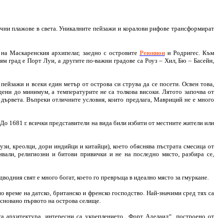
ични плажове в света. Уникалните пейзажи и коралови рифове трансформират
 на Маскаренския архипелаг, заедно с островите
Реюнион
и Родригес. Към
ям град е Порт Луи, а другите по-важни градове са Роуз – Хил, Бю – Басейн,
ейзажи и всеки един метър от острова си струва да се посети. Освен това,
едени до минимум, а температурите не са толкова високи. Лятото започва от
 дървета. Въпреки отличните условия, които предлага, Мавриций не е много
 До 1681 г. всички представители на вида били избити от местните жители или
узи, креолци, дори индийци и китайци), което обяснява пъстрата смесица от
ивали, религиозни и битови привички и не на последно място, разбира се,
дводния свят е много богат, което го превръща в идеално място за гмуркане.
 време на датско, британско и френско господство. Най-значими сред тях са
 основано първото на острова селище.
та архитектура, интересни са укреплението „Форт Аделаид“, построено от