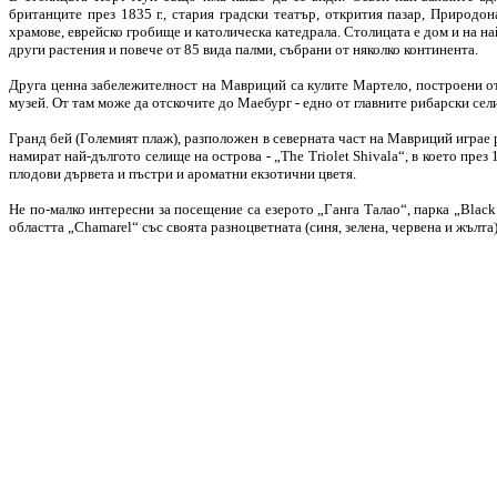
британците през 1835 г., стария градски театър, открития пазар, Приро
храмове, еврейско гробище и католическа катедрала. Столицата е дом и на на
други растения и повече от 85 вида палми, събрани от няколко континента.
Друга ценна забележителност на Мавриций са кулите Мартело, построени от 
музей. От там може да отскочите до Маебург - едно от главните рибарски сел
Гранд бей (Големият плаж), разположен в северната част на Мавриций играе р
намират най-дългото селище на острова - „The Triolet Shivala“, в което пр
плодови дървета и пъстри и ароматни екзотични цветя.
Не по-малко интересни за посещение са езерото „Ганга Талао“, парка „Black
областта „Chamarel“ със своята разноцветната (синя, зелена, червена и жълта