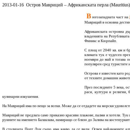
2013-01-16
Остров Мавриций – Африканската перла (Mauritius)
В
югозападната част на
Мавриций в основна дестин
Африканската островна дъ
владенията на Републиката 
Финикс и Кюрпайп.
С площ от 2040 кв. км и б
климата тук е чудесен пре
ноември до май и тогава о
популярен сред туристите и
Острова е известен като ро
от техните домашни живо
През последните 5 века, о
раси, култури и религии, 
кулинарни изкушения.
На Мавриций има по нещо за всеки. Може да се отдадете на морски удоволств
Мавриций не предлага само приказно красиви плажове, палми и хотели. Тук 
руините на имението Балаклава, намиращо се близо до Залива на костенурките
В столицата Порт Луи също има какво да се види. Освен най-важните адм